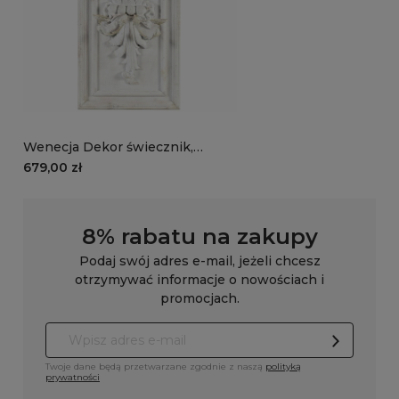
Wenecja Dekor świecznik,
ozdoba ścienna biała
679,00 zł
8% rabatu na zakupy
Podaj swój adres e-mail, jeżeli chcesz
otrzymywać informacje o nowościach i
promocjach.
Twoje dane będą przetwarzane zgodnie z naszą
polityką
prywatności