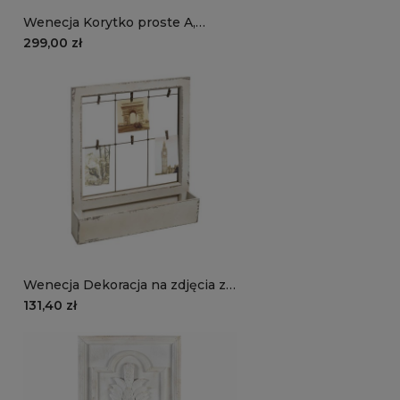
Wenecja Korytko proste A,
osłonka cementowa
299,00 zł
Wenecja Dekoracja na zdjęcia z
półką
131,40 zł