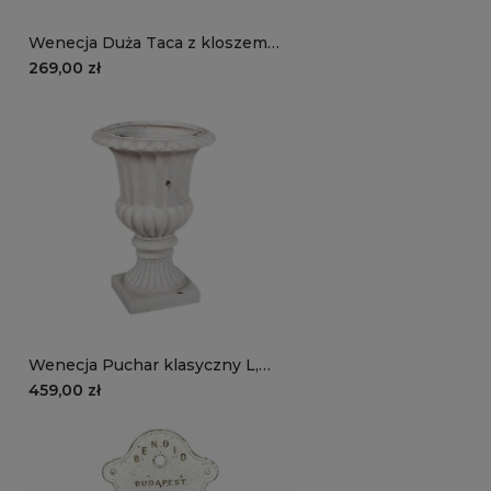
Wenecja Duża Taca z kloszem
(siatka)
269,00 zł
Wenecja Puchar klasyczny L,
stylizowana duża osłonka
459,00 zł