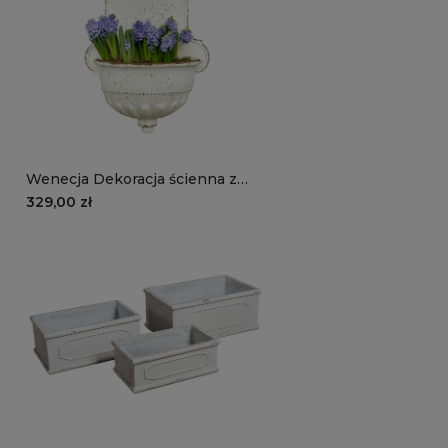
Wenecja Dekoracja ścienna z
metalu, osłonka
329,00 zł