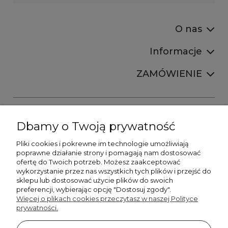
O nas
Informacje
ZAMÓWIENIE
Dbamy o Twoją prywatność
Pliki cookies i pokrewne im technologie umożliwiają
+48606673390
poprawne działanie strony i pomagają nam dostosować
sprzedaz@belldecohome.pl
ofertę do Twoich potrzeb. Możesz zaakceptować
wykorzystanie przez nas wszystkich tych plików i przejść do
sklepu lub dostosować użycie plików do swoich
preferencji, wybierając opcję "Dostosuj zgody".
Zapisz się do naszego newslettera i zgarnij 8% rabatu!
Więcej o plikach cookies przeczytasz w naszej Polityce
prywatności.
©2026 Wszelkie Prawa Zastrzeżone | BelldecoHome.pl