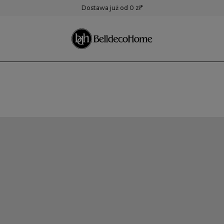
ustra
Pojemniki,
Zegary
Dostawa już od 0 zł*
pudełka, koszyki
Zegary ścienne
Zegary stołowe
Pozostałe zegary