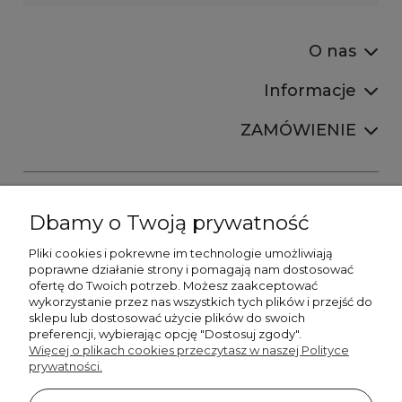
O nas
Informacje
ZAMÓWIENIE
Dbamy o Twoją prywatność
Pliki cookies i pokrewne im technologie umożliwiają
+48606673390
poprawne działanie strony i pomagają nam dostosować
sprzedaz@belldecohome.pl
ofertę do Twoich potrzeb. Możesz zaakceptować
wykorzystanie przez nas wszystkich tych plików i przejść do
sklepu lub dostosować użycie plików do swoich
preferencji, wybierając opcję "Dostosuj zgody".
Zapisz się do naszego newslettera i zgarnij 8% rabatu!
Więcej o plikach cookies przeczytasz w naszej Polityce
prywatności.
©2026 Wszelkie Prawa Zastrzeżone | BelldecoHome.pl