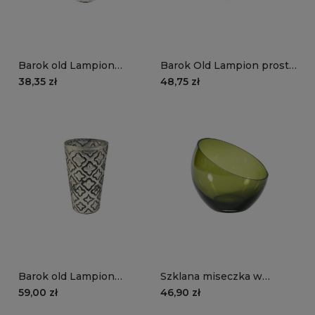
Barok old Lampion
Barok Old Lampion prosty
srebrny 3
szklany złoto srebrny 1B
38,35 zł
48,75 zł
Barok old Lampion
Szklana miseczka w
szklany srebrny większy
oliwkowym kolorze
59,00 zł
46,90 zł