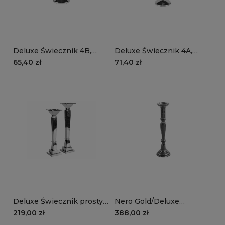
Deluxe Świecznik 4B,
Deluxe Świecznik 4A,
niklowany świecznik na
niklowany świecznik na
65,40 zł
71,40 zł
stożkową świecę
stożkową świecę
Deluxe Świecznik prosty
Nero Gold/Deluxe
1B(niższy)
Świecznik, srebrny wysoki
219,00 zł
388,00 zł