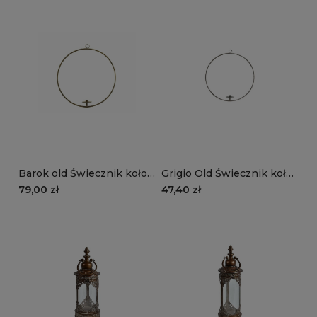
Barok old Świecznik koło
Grigio Old Świecznik koło
49cm
49 cm
79,00 zł
47,40 zł