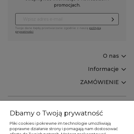
promocjach.
Twoje dane będą przetwarzane zgodnie z naszą
polityką
prywatności
O nas
Informacje
ZAMÓWIENIE
Dbamy o Twoją prywatność
Pliki cookies i pokrewne im technologie umożliwiają
+48606673390
poprawne działanie strony i pomagają nam dostosować
sprzedaz@belldecohome.pl