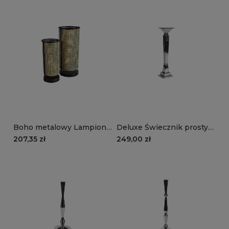
Boho metalowy Lampion
Deluxe Świecznik prosty
kpl. 2 szt. plecionka
1A(wyższy)
207,35 zł
249,00 zł
wiedeńska