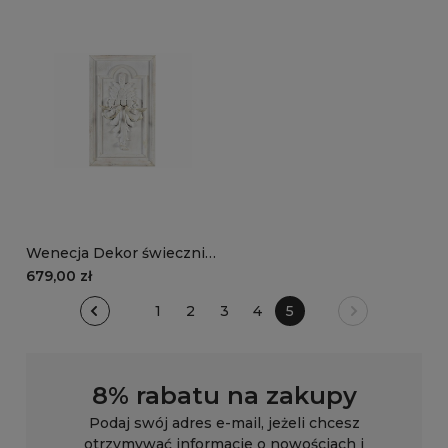
Wenecja Dekor świecznik,
ozdoba ścienna biała
679,00 zł
1
2
3
4
5
8% rabatu na zakupy
Podaj swój adres e-mail, jeżeli chcesz
otrzymywać informacje o nowościach i