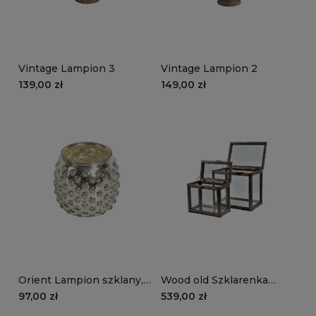
Vintage Lampion 3
Vintage Lampion 2
139,00 zł
149,00 zł
Orient Lampion szklany,
Wood old Szklarenka
srebrny, kulki
drewniana naturalna ze
97,00 zł
539,00 zł
szkłem kpl. 2 szt.