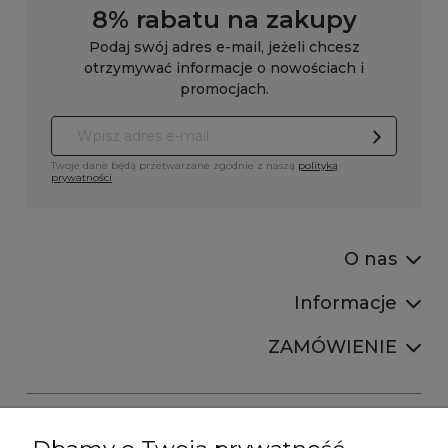
8% rabatu na zakupy
Podaj swój adres e-mail, jeżeli chcesz
otrzymywać informacje o nowościach i
promocjach.
Twoje dane będą przetwarzane zgodnie z naszą
polityką
prywatności
O nas
Informacje
ZAMÓWIENIE