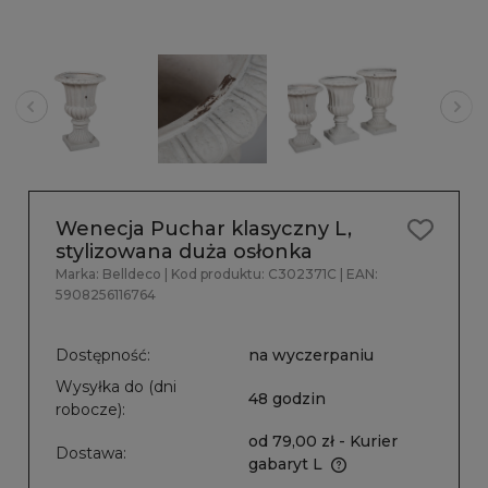
Wenecja Puchar klasyczny L,
stylizowana duża osłonka
Marka:
Belldeco
| Kod produktu:
C302371C
| EAN:
5908256116764
Dostępność:
na wyczerpaniu
Wysyłka do (dni
48 godzin
robocze):
od 79,00 zł
- Kurier
Dostawa:
gabaryt L