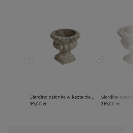
Giardino osłonka w kształcie
Giardino osłon
pucharu, D (mniejszy)
pucharu, C (wi
99,00 zł
219,00 zł