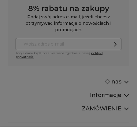
8% rabatu na zakupy
Podaj swój adres e-mail, jeżeli chcesz
otrzymywać informacje o nowościach i
promocjach.
Twoje dane będą przetwarzane zgodnie z naszą
polityką
prywatności
O nas
Informacje
ZAMÓWIENIE