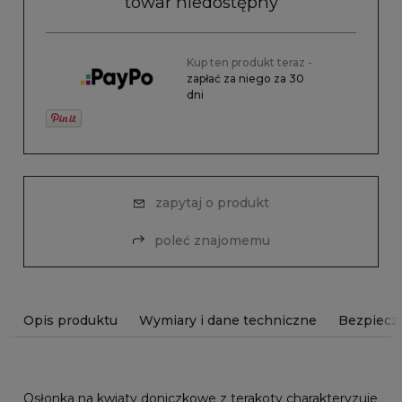
towar niedostępny
Kup ten produkt teraz -
zapłać za niego za 30
dni
zapytaj o produkt
poleć znajomemu
Opis produktu
Wymiary i dane techniczne
Bezpiecz
Osłonka na kwiaty doniczkowe z terakoty charakteryzuje