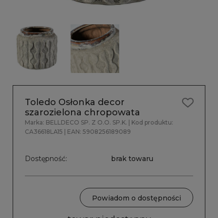
Toledo Osłonka decor
szarozielona chropowata
Marka:
BELLDECO SP. Z O.O. SP.K.
| Kod produktu:
CA36618LA15
| EAN:
5908256189089
Dostępność:
brak towaru
Powiadom o dostępności