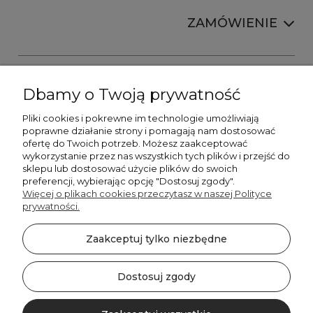
ZAMÓWIENIE
Dbamy o Twoją prywatność
Pliki cookies i pokrewne im technologie umożliwiają
+48606673390
poprawne działanie strony i pomagają nam dostosować
sprzedaz@belldecohome.pl
ofertę do Twoich potrzeb. Możesz zaakceptować
wykorzystanie przez nas wszystkich tych plików i przejść do
sklepu lub dostosować użycie plików do swoich
preferencji, wybierając opcję "Dostosuj zgody".
Zapisz się do naszego newslettera i zgarnij 8% rabatu!
Więcej o plikach cookies przeczytasz w naszej Polityce
prywatności.
©2026 Wszelkie Prawa Zastrzeżone | BelldecoHome.pl
zaznacz pola
Zaakceptuj tylko niezbędne
Flex Minimalist by
Ecommercy
Akceptuję regulamin newslettera
Akceptuję politykę prywatności
Dostosuj zgody
SUBSKRYBUJ!