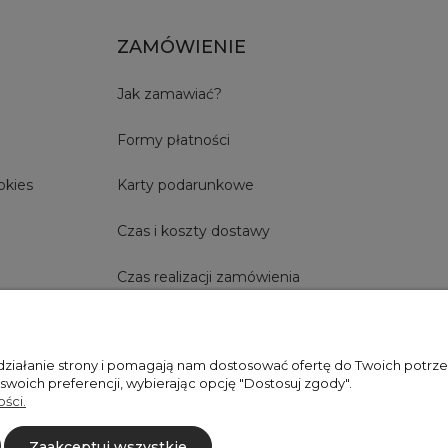
ZAMÓWIENIE
Jak zamawiać?
Formy płatności
okies
Karty podarunkowe
Czas i koszty dostawy
Czas realizacji zamówienia
 działanie strony i pomagają nam dostosować ofertę do Twoich potr
+48606673390
sprzedaz@belldecohome.pl
 swoich preferencji, wybierając opcję "Dostosuj zgody".
ści.
Zaakceptuj wszystkie