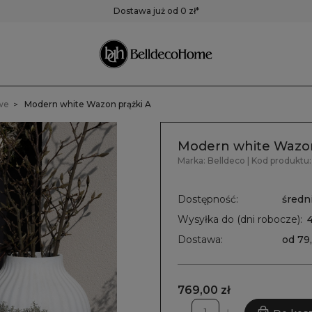
ustra
Pojemniki,
Zegary
Dostawa już od 0 zł*
pudełka, koszyki
Zegary ścienne
Zegary stołowe
Pozostałe zegary
we
Modern white Wazon prążki A
Modern white Wazon
Marka:
Belldeco
| Kod produktu:
Dostępność:
średni
Wysyłka do (dni robocze):
Dostawa:
od 79
769,00 zł