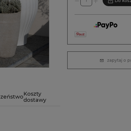
Do kos
zapytaj o 
Koszty
czeństwo
dostawy