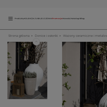
Świece
L
zewnętrzne
Produkty
KOLEKCJA JUBILEUSZOWA
Promocje
Nowości
Katalogi
Blog
Strona główna
Donice i osłonki
Wazony ceramiczne i metalo