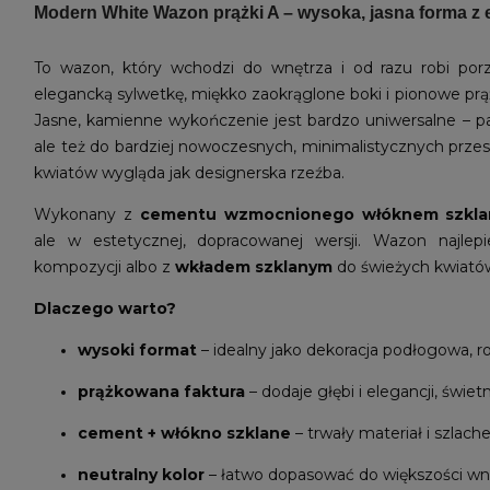
Modern White Wazon prążki A – wysoka, jasna forma z
To wazon, który wchodzi do wnętrza i od razu robi po
elegancką sylwetkę, miękko zaokrąglone boki i pionowe prążki
Jasne, kamienne wykończenie jest bardzo uniwersalne – pa
ale też do bardziej nowoczesnych, minimalistycznych przes
kwiatów wygląda jak designerska rzeźba.
Wykonany z
cementu wzmocnionego włóknem szkl
ale w estetycznej, dopracowanej wersji. Wazon najlep
kompozycji albo z
wkładem szklanym
do świeżych kwiató
Dlaczego warto?
wysoki format
– idealny jako dekoracja podłogowa, 
prążkowana faktura
– dodaje głębi i elegancji, świe
cement + włókno szklane
– trwały materiał i szlach
neutralny kolor
– łatwo dopasować do większości wn