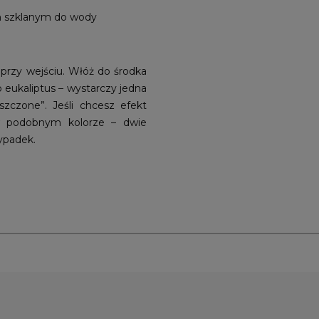
m szklanym do wody
 przy wejściu. Włóż do środka
o eukaliptus – wystarczy jedna
zczone”. Jeśli chcesz efekt
w podobnym kolorze – dwie
zypadek.