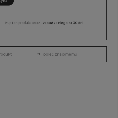
zyka
Kup ten produkt teraz -
zapłać za niego za 30 dni
produkt
poleć znajomemu