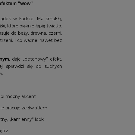
 efektem "wow"
rządek w kadrze. Ma smukłą,
, które pięknie łapią światło.
suje do beży, drewna, czerni,
trzeni. I co ważne: nawet bez
anym
, daje „betonowy” efekt,
iej sprawdzi się do suchych
w.
robi mocny akcent
tnie pracuje ze światłem
etny, „kamienny” look
ętrz