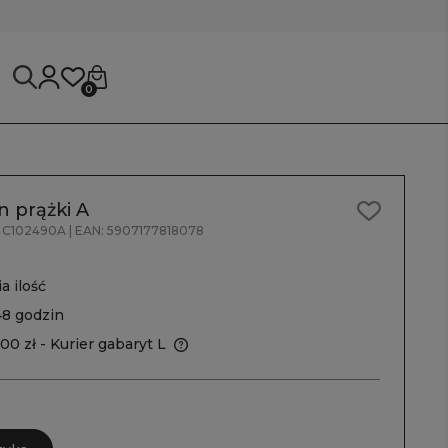
0
 prążki A
C102490A
| EAN:
5907177818078
a ilość
48 godzin
,00 zł
- Kurier gabaryt L