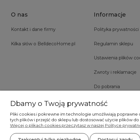
O nas
Informacje
Kontakt i dane firmy
Polityka prywatności
Kilka słów o BelldecoHome.pl
Regulamin sklepu
Ustawienia plików co
Zwroty i reklamacje
Do pobrania
Dbamy o Twoją prywatność
Pliki cookies i pokrewne im technologie umożliwiają poprawne
tych plików i przejść do sklepu lub dostosować użycie plików do
Więcej o plikach cookies przeczytasz w naszej Polityce prywatno
Zaakceptuj tylko niezbędne
Dostosuj zgody