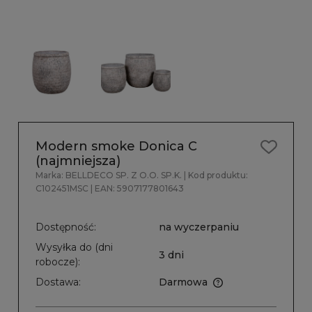
Modern smoke Donica C
(najmniejsza)
Marka:
BELLDECO SP. Z O.O. SP.K.
| Kod produktu:
C102451MSC
| EAN:
5907177801643
Dostępność:
na wyczerpaniu
Wysyłka do (dni
3 dni
robocze):
Dostawa:
Darmowa