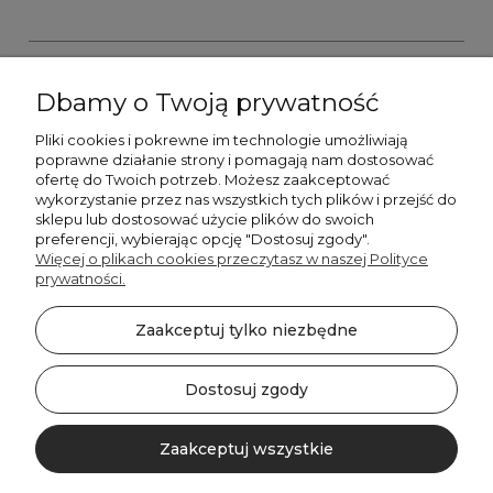
Dbamy o Twoją prywatność
Pliki cookies i pokrewne im technologie umożliwiają
+48606673390
poprawne działanie strony i pomagają nam dostosować
sprzedaz@belldecohome.pl
ofertę do Twoich potrzeb. Możesz zaakceptować
wykorzystanie przez nas wszystkich tych plików i przejść do
sklepu lub dostosować użycie plików do swoich
preferencji, wybierając opcję "Dostosuj zgody".
Zapisz się do naszego newslettera i zgarnij 8% rabatu!
Więcej o plikach cookies przeczytasz w naszej Polityce
prywatności.
©2026 Wszelkie Prawa Zastrzeżone | BelldecoHome.pl
zaznacz pola
Zaakceptuj tylko niezbędne
Flex Minimalist by
Ecommercy
Akceptuję regulamin newslettera
Akceptuję politykę prywatności
Dostosuj zgody
SUBSKRYBUJ!
Zaakceptuj wszystkie
Pokaż pełną wersję strony