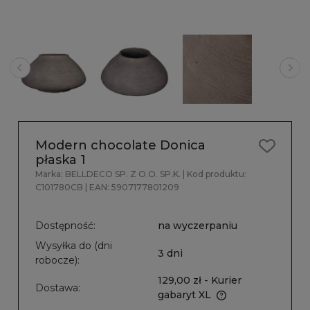
Modern chocolate Donica
płaska 1
Marka:
BELLDECO SP. Z O.O. SP.K.
| Kod produktu:
C101780CB
| EAN:
5907177801209
Dostępność:
na wyczerpaniu
Wysyłka do (dni
3 dni
robocze):
129,00 zł
- Kurier
Dostawa:
gabaryt XL