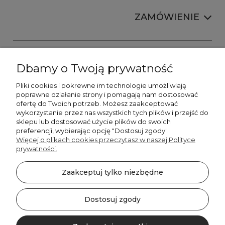
ZAMÓWIENIE
Dbamy o Twoją prywatność
Pliki cookies i pokrewne im technologie umożliwiają
+48606673390
poprawne działanie strony i pomagają nam dostosować
sprzedaz@belldecohome.pl
ofertę do Twoich potrzeb. Możesz zaakceptować
wykorzystanie przez nas wszystkich tych plików i przejść do
sklepu lub dostosować użycie plików do swoich
preferencji, wybierając opcję "Dostosuj zgody".
Zapisz się do naszego newslettera i zgarnij 8% rabatu!
Więcej o plikach cookies przeczytasz w naszej Polityce
prywatności.
©2026 Wszelkie Prawa Zastrzeżone | BelldecoHome.pl
zaznacz pola
Zaakceptuj tylko niezbędne
Flex Minimalist by
Ecommercy
Akceptuję regulamin newslettera
Akceptuję politykę prywatności
Dostosuj zgody
SUBSKRYBUJ!