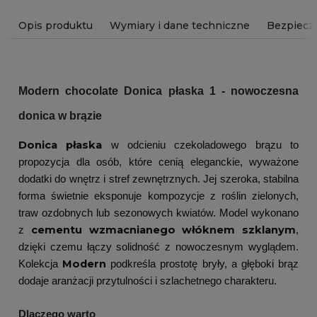
Opis produktu
Wymiary i dane techniczne
Bezpiecz
Modern chocolate Donica płaska 1 - nowoczesna
donica w brązie
Donica płaska
w odcieniu czekoladowego brązu to
propozycja dla osób, które cenią eleganckie, wyważone
dodatki do wnętrz i stref zewnętrznych. Jej szeroka, stabilna
forma świetnie eksponuje kompozycje z roślin zielonych,
traw ozdobnych lub sezonowych kwiatów. Model wykonano
cementu wzmacnianego włóknem szklanym
z
,
dzięki czemu łączy solidność z nowoczesnym wyglądem.
Modern
Kolekcja
podkreśla prostotę bryły, a głęboki brąz
dodaje aranżacji przytulności i szlachetnego charakteru.
Dlaczego warto