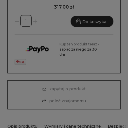
317,00 zł
Do koszyka
Kup ten produkt teraz -
zapłać za niego za 30
dni
zapytaj o produkt
poleć znajomemu
Opis produktu
Wymiary i dane techniczne
Bezpiecz