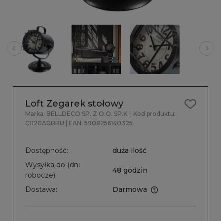
Loft Zegarek stołowy
Marka:
BELLDECO SP. Z O.O. SP.K.
| Kod produktu:
C1120A0BBU
| EAN:
5908256140325
Dostępność:
duża ilość
Wysyłka do (dni
48 godzin
robocze):
Dostawa:
Darmowa