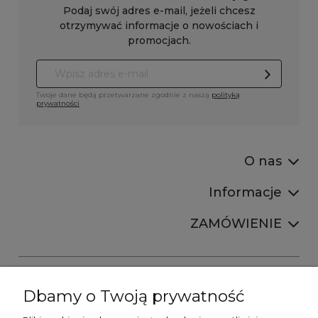
Podaj swój adres e-mail, jeżeli chcesz
otrzymywać informacje o nowościach i
promocjach.
Twoje dane będą przetwarzane zgodnie z naszą
polityką
prywatności
O nas
Informacje
ZAMÓWIENIE
Dbamy o Twoją prywatność