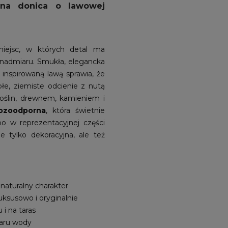
na donica o lawowej
iejsc, w których detal ma
 nadmiaru. Smukła, elegancka
 inspirowaną lawą sprawia, że
łe, ziemiste odcienie z nutą
 roślin, drewnem, kamieniem i
ozoodporna
, która świetnie
bo w reprezentacyjnej części
nie tylko dekoracyjna, ale też
, naturalny charakter
uksusowo i oryginalnie
 i na taras
iaru wody