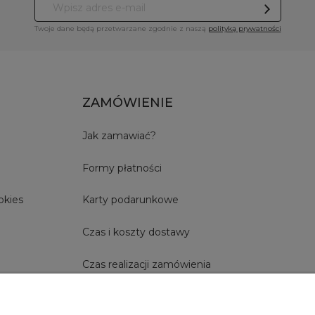
Twoje dane będą przetwarzane zgodnie z naszą
polityką prywatności
ZAMÓWIENIE
Jak zamawiać?
Formy płatności
okies
Karty podarunkowe
Czas i koszty dostawy
Czas realizacji zamówienia