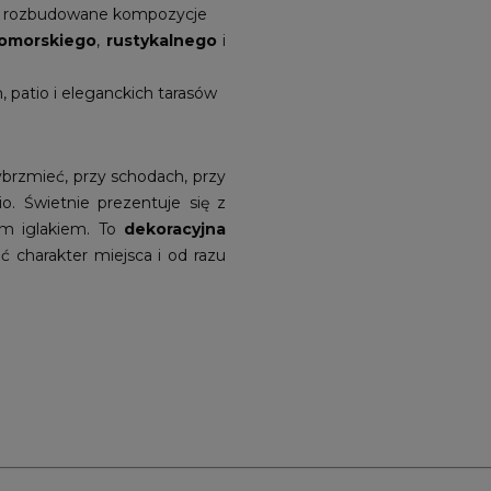
iej rozbudowane kompozycje
omorskiego
,
rustykalnego
i
, patio i eleganckich tarasów
brzmieć, przy schodach, przy
o. Świetnie prezentuje się z
im iglakiem. To
dekoracyjna
ć charakter miejsca i od razu