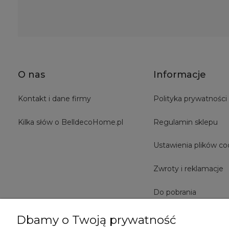
O nas
Informacje
Kontakt i dane firmy
Polityka prywatności
Kilka słów o BelldecoHome.pl
Regulamin sklepu
Ustawienia plików co
Zwroty i reklamacje
Do pobrania
Dbamy o Twoją prywatność