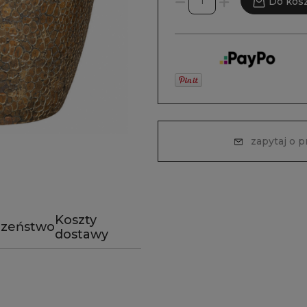
Do kos
zapytaj o 
Koszty
czeństwo
dostawy