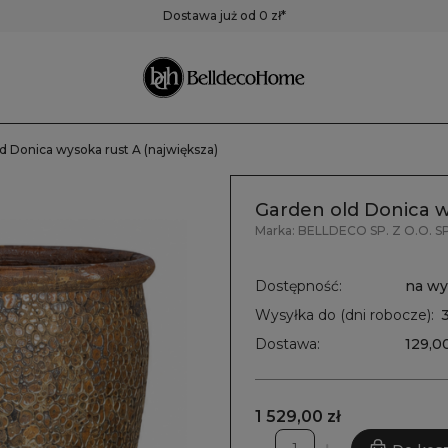
ustra
Pojemniki,
Zegary
Dostawa już od 0 zł*
pudełka, koszyki
Zegary ścienne
Zegary stołowe
Pozostałe zegary
d Donica wysoka rust A (największa)
Garden old Donica w
Marka:
BELLDECO SP. Z O.O. SP
Dostępność:
na wy
Wysyłka do (dni robocze):
Dostawa:
129,00
1 529,00 zł