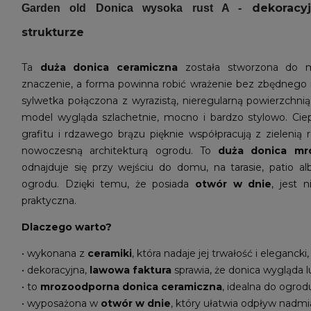
dekoracyj
Garden old Donica wysoka rust A -
strukturze
Ta
duża donica ceramiczna
została stworzona do m
znaczenie, a forma powinna robić wrażenie bez zbędnego
sylwetka połączona z wyrazistą, nieregularną powierzchnią
model wygląda szlachetnie, mocno i bardzo stylowo. Ciep
grafitu i rdzawego brązu pięknie współpracują z zielenią
nowoczesną architekturą ogrodu. To
duża donica mr
odnajduje się przy wejściu do domu, na tarasie, patio al
ogrodu. Dzięki temu, że posiada
otwór w dnie
, jest 
praktyczna.
Dlaczego warto?
• wykonana z
ceramiki
, która nadaje jej trwałość i elegancki
• dekoracyjna,
lawowa faktura
sprawia, że donica wygląda l
• to
mrozoodporna donica ceramiczna
, idealna do ogrodu
• wyposażona w
otwór w dnie
, który ułatwia odpływ nadm