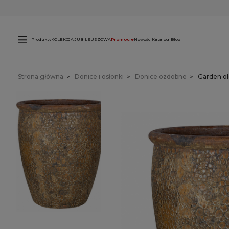
Świece
L
zewnętrzne
Produkty
KOLEKCJA JUBILEUSZOWA
Promocje
Nowości
Katalogi
Blog
Strona główna
Donice i osłonki
Donice ozdobne
Garden ol