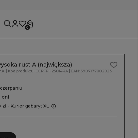
0
ysoka rust A (największa)
.K.
| Kod produktu:
CCRFPH25014RA
| EAN:
5907177802923
czerpaniu
3 dni
 zł
- Kurier gabaryt XL