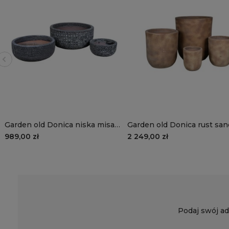
Garden old Donica niska misa
Garden old Donica rust san
black kpl. 3 szt.
4szt.
989,00 zł
2 249,00 zł
Podaj swój ad