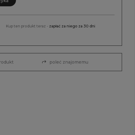
zyka
Kup ten produkt teraz -
zapłać za niego za 30 dni
produkt
poleć znajomemu