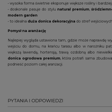
• wysoka forma świetnie eksponuje większe rośliny i bardz
• doskonale pasuje do stylu
natural premium
,
śródziemn
modern garden
• to idealna
duża donica dekoracyjna
do stref wejściowych
Pomysł na aranżację
Najlepiej wygląda ustawiona tam, gdzie może naprawdę wy
wejściu do domu, na krańcu tarasu albo w narożniku pati
większą lawendą, hortensją, trawą ozdobną albo niewielk
donica ogrodowa premium
, która potrafi sama zbudowa
podnieść poziom całej aranżacji.
PYTANIA I ODPOWIEDZI