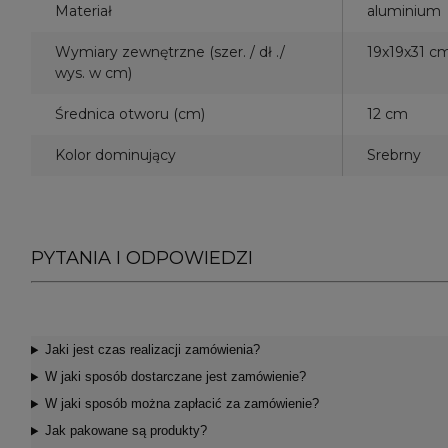
Materiał
aluminium
Wymiary zewnętrzne (szer. / dł ./
19x19x31 c
wys. w cm)
Średnica otworu (cm)
12 cm
Kolor dominujący
Srebrny
PYTANIA I ODPOWIEDZI
Jaki jest czas realizacji zamówienia?
W jaki sposób dostarczane jest zamówienie?
W jaki sposób można zapłacić za zamówienie?
Jak pakowane są produkty?