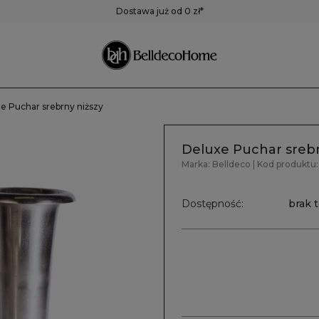
ustra
Pojemniki,
Zegary
Dostawa już od 0 zł*
pudełka, koszyki
Zegary ścienne
Zegary stołowe
Pozostałe zegary
e Puchar srebrny niższy
Deluxe Puchar srebr
Marka:
Belldeco
| Kod produktu:
Dostępność:
brak 