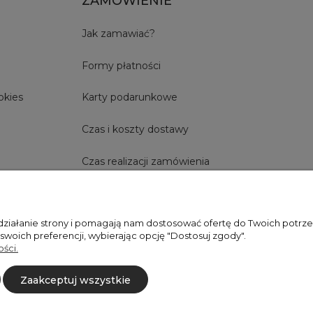
ZAMÓWIENIE
Jak zamawiać?
Formy płatności
okies
Karty podarunkowe
Czas i koszty dostawy
Czas realizacji zamówienia
 działanie strony i pomagają nam dostosować ofertę do Twoich potr
+48606673390
sprzedaz@belldecohome.pl
 swoich preferencji, wybierając opcję "Dostosuj zgody".
ści.
Zaakceptuj wszystkie