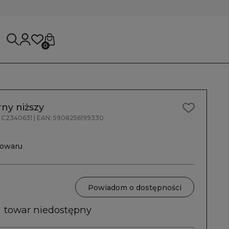
0
ny niższy
C2340631
| EAN:
5908256199330
towaru
Powiadom o dostępności
towar niedostępny