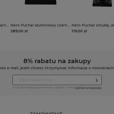
arny,
Nero Puchar aluminiowy czarny,
Nero Puchar smukły, a
osłonka średnia
czarny, osłonka duża
289,00 zł
119,00 zł
8% rabatu na zakupy
res e-mail, jeżeli chcesz otrzymywać informacje o nowościach
Twoje dane będą przetwarzane zgodnie z naszą
polityką prywatności