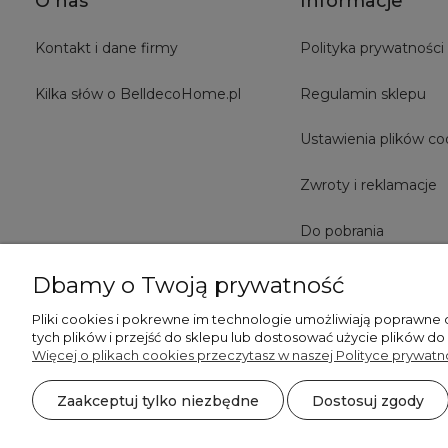
O nas
Informacje
Kontakt i dane firmy
Polityka prywatności
Kilka słów o BelldecoHome.pl
Regulamin sklepu
Ustawienia plików co
Zwroty i reklamacje
Do pobrania
Dbamy o Twoją prywatność
Pliki cookies i pokrewne im technologie umożliwiają poprawne
tych plików i przejść do sklepu lub dostosować użycie plików do
Więcej o plikach cookies przeczytasz w naszej Polityce prywatno
Zaakceptuj tylko niezbędne
Dostosuj zgody
©2026 Wszelkie Prawa Zastrzeżone | BelldecoHome.pl