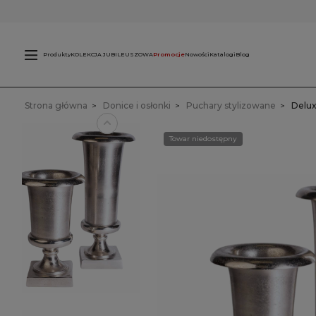
Świece
L
zewnętrzne
Produkty
KOLEKCJA JUBILEUSZOWA
Promocje
Nowości
Katalogi
Blog
Strona główna
Donice i osłonki
Puchary stylizowane
Delux
Towar niedostępny