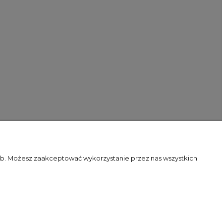
zeb. Możesz zaakceptować wykorzystanie przez nas wszystkich
Flex Minimalist by
Ecommercy