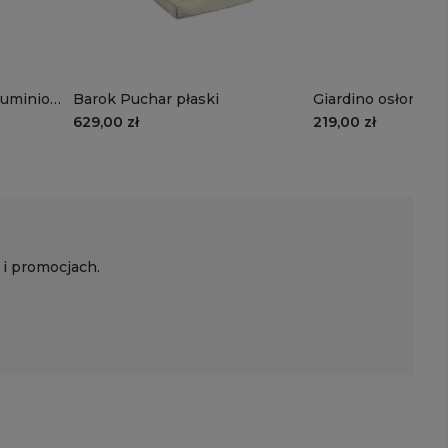
luminiowy
Barok Puchar płaski
Giardino osłonka w
pucharu, C (większ
629,00 zł
219,00 zł
 i promocjach.