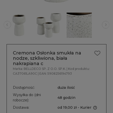
Cremona Osłonka smukła na
nodze, szkliwiona, biała
nakrapiana c
Marka:
BELLDECO SP. Z O.O. SP.K.
| Kod produktu:
CA37061LA90C
| EAN:
5908256194793
Dostępność:
duża ilość
Wysyłka do (dni
48 godzin
robocze):
Dostawa:
od 19,00 zł
- Kurier