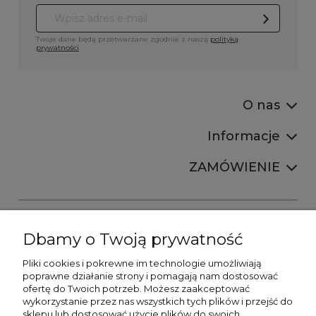
Twoje dane będą przetwarzane zgodnie z naszą
polityką
prywatności
O nas
Informacje
ZAMÓWIENIE
Dbamy o Twoją prywatność
Pliki cookies i pokrewne im technologie umożliwiają
+48606673390
poprawne działanie strony i pomagają nam dostosować
sprzedaz@belldecohome.pl
ofertę do Twoich potrzeb. Możesz zaakceptować
wykorzystanie przez nas wszystkich tych plików i przejść do
sklepu lub dostosować użycie plików do swoich