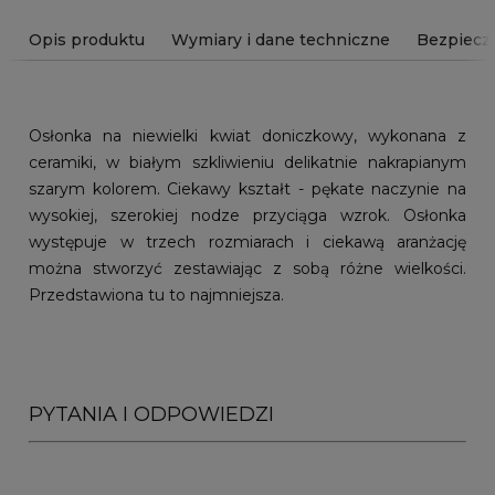
Opis produktu
Wymiary i dane techniczne
Bezpiecz
Osłonka na niewielki kwiat doniczkowy, wykonana z
ceramiki, w białym szkliwieniu delikatnie nakrapianym
szarym kolorem. Ciekawy kształt - pękate naczynie na
wysokiej, szerokiej nodze przyciąga wzrok. Osłonka
występuje w trzech rozmiarach i ciekawą aranżację
można stworzyć zestawiając z sobą różne wielkości.
Przedstawiona tu to najmniejsza.
PYTANIA I ODPOWIEDZI