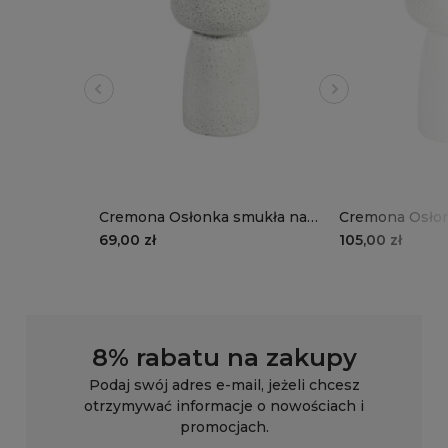
Cremona Osłonka smukła na
Cremona Osłon
nodze, szkliwiona, biała
nodze, szkliwio
69,00 zł
105,00 zł
nakrapiana, b
nakrapiana, a
8% rabatu na zakupy
Podaj swój adres e-mail, jeżeli chcesz
otrzymywać informacje o nowościach i
promocjach.