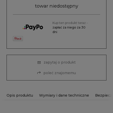
towar niedostępny
Kup ten produkt teraz -
zapłać za niego za 30
dni
zapytaj o produkt
poleć znajomemu
Opis produktu
Wymiary i dane techniczne
Bezpiecz