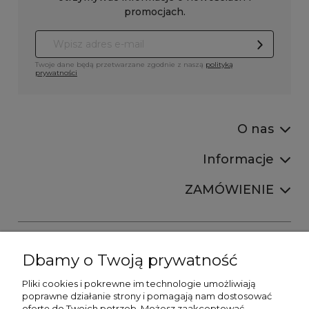
promocjach.
Twoje dane będą przetwarzane zgodnie z naszą
polityką
prywatności
O nas
Informacje
ZAMÓWIENIE
Dbamy o Twoją prywatność
Pliki cookies i pokrewne im technologie umożliwiają
+48606673390
poprawne działanie strony i pomagają nam dostosować
sprzedaz@belldecohome.pl
ofertę do Twoich potrzeb. Możesz zaakceptować