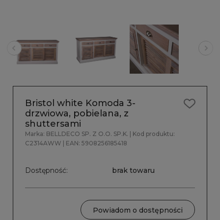
Bristol white Komoda 3-
drzwiowa, pobielana, z
shuttersami
Marka:
BELLDECO SP. Z O.O. SP.K.
| Kod produktu:
C2314AWW
| EAN:
5908256185418
Dostępność:
brak towaru
Powiadom o dostępności