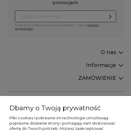
promocjach.
Twoje dane będą przetwarzane zgodnie z naszą
polityką
prywatności
O nas
Informacje
ZAMÓWIENIE
Dbamy o Twoją prywatność
Pliki cookies i pokrewne im technologie umożliwiają
+48606673390
poprawne działanie strony i pomagają nam dostosować
sprzedaz@belldecohome.pl
ofertę do Twoich potrzeb. Możesz zaakceptować