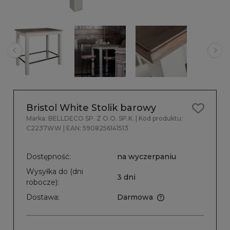
Bristol White Stolik barowy
Marka:
BELLDECO SP. Z O.O. SP.K.
| Kod produktu:
C2237WW
| EAN:
5908256141513
Dostępność:
na wyczerpaniu
Wysyłka do (dni
3 dni
robocze):
Dostawa:
Darmowa