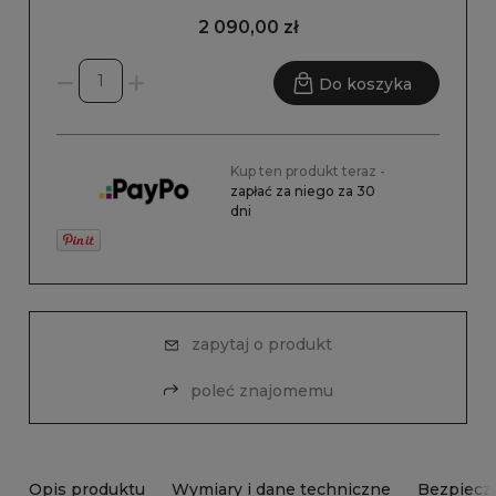
2 090,00 zł
Do koszyka
Kup ten produkt teraz -
zapłać za niego za 30
dni
zapytaj o produkt
poleć znajomemu
Opis produktu
Wymiary i dane techniczne
Bezpiecz