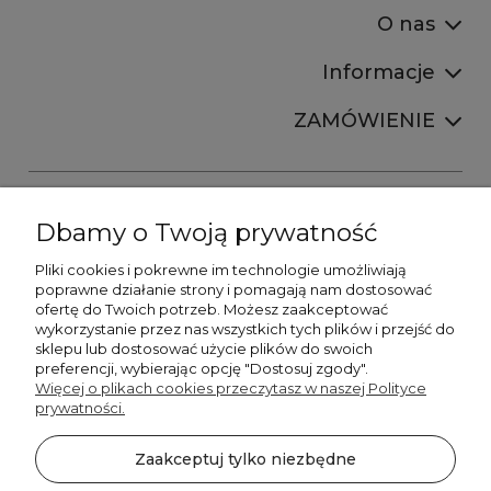
O nas
Informacje
ZAMÓWIENIE
Dbamy o Twoją prywatność
Pliki cookies i pokrewne im technologie umożliwiają
+48606673390
poprawne działanie strony i pomagają nam dostosować
sprzedaz@belldecohome.pl
ofertę do Twoich potrzeb. Możesz zaakceptować
wykorzystanie przez nas wszystkich tych plików i przejść do
sklepu lub dostosować użycie plików do swoich
preferencji, wybierając opcję "Dostosuj zgody".
Zapisz się do naszego newslettera i zgarnij 8% rabatu!
Więcej o plikach cookies przeczytasz w naszej Polityce
prywatności.
©2026 Wszelkie Prawa Zastrzeżone | BelldecoHome.pl
zaznacz pola
Zaakceptuj tylko niezbędne
Flex Minimalist by
Ecommercy
Akceptuję regulamin newslettera