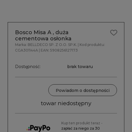
Bosco Misa A , duża
cementowa osłonka
Marka:
BELLDECO SP. Z O.O. SP.K.
| Kod produktu:
CGA301144A
| EAN:
5908256127173
Dostępność:
brak towaru
Powiadom o dostępności
towar niedostępny
Kup ten produkt teraz -
zapłać za niego za 30