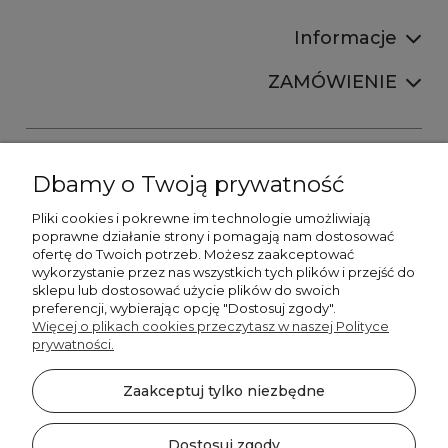
Informacje
ZAMÓWIENIE
Dbamy o Twoją prywatność
Pliki cookies i pokrewne im technologie umożliwiają
+48606673390
poprawne działanie strony i pomagają nam dostosować
sprzedaz@belldecohome.pl
ofertę do Twoich potrzeb. Możesz zaakceptować
wykorzystanie przez nas wszystkich tych plików i przejść do
sklepu lub dostosować użycie plików do swoich
preferencji, wybierając opcję "Dostosuj zgody".
Zapisz się do naszego newslettera i zgarnij 8% rabatu!
Więcej o plikach cookies przeczytasz w naszej Polityce
prywatności.
©2026 Wszelkie Prawa Zastrzeżone | BelldecoHome.pl
zaznacz pola
Zaakceptuj tylko niezbędne
Flex Minimalist by
Ecommercy
Akceptuję regulamin newslettera
Akceptuję politykę prywatności
Dostosuj zgody