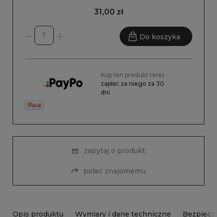
31,00 zł
Do koszyka
Kup ten produkt teraz -
zapłać za niego za 30
dni
zapytaj o produkt
poleć znajomemu
Opis produktu
Wymiary i dane techniczne
Bezpiecz