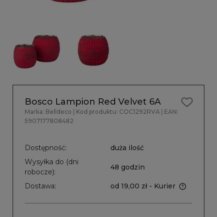
Bosco Lampion Red Velvet 6A
Marka:
Belldeco
| Kod produktu:
COC1292RVA
| EAN:
5907177808482
Dostępność:
duża ilość
Wysyłka do (dni
48 godzin
robocze):
Dostawa:
od 19,00 zł
- Kurier