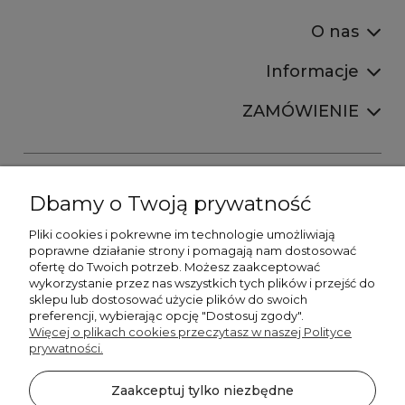
O nas
Informacje
ZAMÓWIENIE
Dbamy o Twoją prywatność
Pliki cookies i pokrewne im technologie umożliwiają
+48606673390
poprawne działanie strony i pomagają nam dostosować
sprzedaz@belldecohome.pl
ofertę do Twoich potrzeb. Możesz zaakceptować
wykorzystanie przez nas wszystkich tych plików i przejść do
sklepu lub dostosować użycie plików do swoich
preferencji, wybierając opcję "Dostosuj zgody".
Zapisz się do naszego newslettera i zgarnij 8% rabatu!
Więcej o plikach cookies przeczytasz w naszej Polityce
prywatności.
©2026 Wszelkie Prawa Zastrzeżone | BelldecoHome.pl
zaznacz pola
Zaakceptuj tylko niezbędne
Flex Minimalist by
Ecommercy