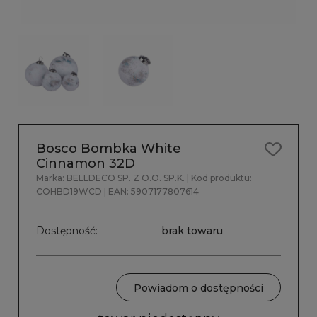
Bosco Bombka White
Cinnamon 32D
Marka:
BELLDECO SP. Z O.O. SP.K.
| Kod produktu:
COHBD19WCD
| EAN:
5907177807614
Dostępność:
brak towaru
Powiadom o dostępności