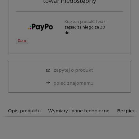
towar niedostępny
Kup ten produkt teraz -
zapłać za niego za 30
dni
zapytaj o produkt
poleć znajomemu
Opis produktu
Wymiary i dane techniczne
Bezpiecz