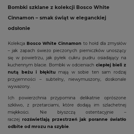
Bombki szklane z kolekcji Bosco White
Cinnamon – smak świąt w eleganckiej
odsłonie
Kolekcja
Bosco White Cinnamon
to hołd dla zmysłów
– jak zapach świeżo pieczonych pierniczków unoszący
się w powietrzu, jak pyłek cukru pudru osiadający na
kuchennym blacie. Bombki w odcieniach
ciepłej bieli z
nutą beżu i błękitu
mają w sobie ten sam rodzaj
przyjemności – subtelny, niewymuszony, doskonale
wyważony.
Ich powierzchnia przypomina delikatnie oprószone
szkliwo, z przetarciami, które dodają im szlachetnej
miękkości. Nie błyszczą ostentacyjnie –
raczej
rozświetlają przestrzeń jak poranne światło
odbite od mrozu na szybie
.