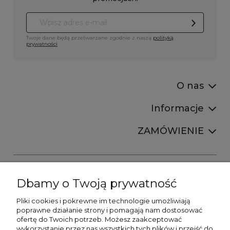
Twoje dane będą przetwarzane zgodnie z naszą
polityką
prywatności
O nas
Informacje
ZAMÓWIENIE
Dbamy o Twoją prywatność
Pliki cookies i pokrewne im technologie umożliwiają
+48606673390
poprawne działanie strony i pomagają nam dostosować
sprzedaz@belldecohome.pl
ofertę do Twoich potrzeb. Możesz zaakceptować
wykorzystanie przez nas wszystkich tych plików i przejść do