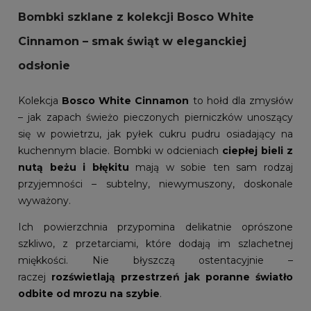
Bombki szklane z kolekcji Bosco White
Cinnamon – smak świąt w eleganckiej
odsłonie
Kolekcja
Bosco White Cinnamon
to hołd dla zmysłów
– jak zapach świeżo pieczonych pierniczków unoszący
się w powietrzu, jak pyłek cukru pudru osiadający na
kuchennym blacie. Bombki w odcieniach
ciepłej bieli z
nutą beżu i błękitu
mają w sobie ten sam rodzaj
przyjemności – subtelny, niewymuszony, doskonale
wyważony.
Ich powierzchnia przypomina delikatnie oprószone
szkliwo, z przetarciami, które dodają im szlachetnej
miękkości. Nie błyszczą ostentacyjnie –
raczej
rozświetlają przestrzeń jak poranne światło
odbite od mrozu na szybie
.