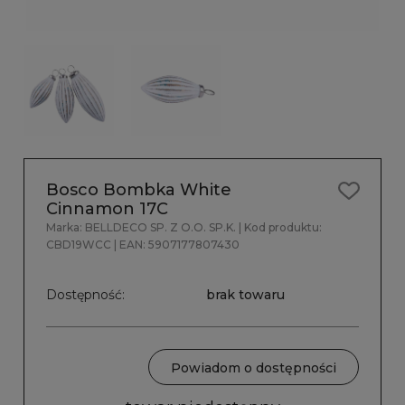
Bosco Bombka White
Cinnamon 17C
Marka:
BELLDECO SP. Z O.O. SP.K.
| Kod produktu:
CBD19WCC
| EAN:
5907177807430
Dostępność:
brak towaru
Powiadom o dostępności