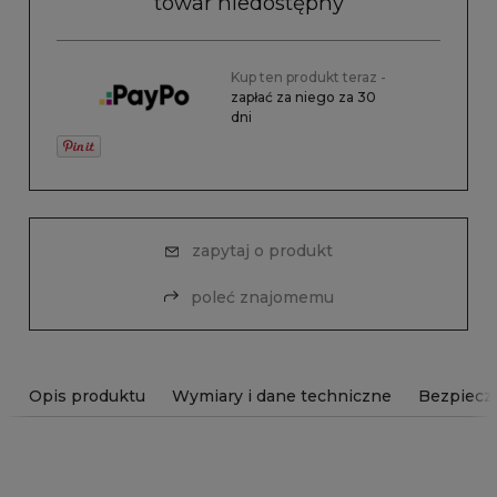
towar niedostępny
Kup ten produkt teraz -
zapłać za niego za 30
dni
zapytaj o produkt
poleć znajomemu
Opis produktu
Wymiary i dane techniczne
Bezpiecz