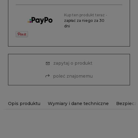
Kup ten produkt teraz -
zapłać za niego za 30
dni
zapytaj o produkt
poleć znajomemu
Opis produktu
Wymiary i dane techniczne
Bezpiecz