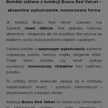
Bombki szklane z kolekcji Bosco Red Velvet –
aksamitne wykończenie, nowoczesna forma
W kolekcji Bosco Red Velvet czerwień ma
zupełnie
nowe oblicze
. Jest głęboka, matowa,
aksamitna – elegancka, ale nie krzykliwa. Nie narzuca się
blaskiem, raczej otula przestrzeń ciepłem i spokojem.
Szklane bombki o
satynowym wykończeniu
subtelnie
rozpraszają światło, tworząc miękki, elegancki efekt.
Dzięki temu choinka czy stroik zyskuje
wyważony,
nowoczesny charakter
bez nadmiaru
połysku.
To ozdoby, które doskonale wpisują się w estetykę
współczesnych wnętrz – prostych, harmonijnych i
dopracowanych w każdym detalu.
Kolekcja
Bosco Red Velvet
to świąteczny minimalizm
w luksusowym wydaniu – cichy, zmysłowy i