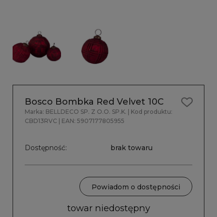
Bosco Bombka Red Velvet 10C
Marka:
BELLDECO SP. Z O.O. SP.K.
| Kod produktu:
CBD13RVC
| EAN:
5907177805955
Dostępność:
brak towaru
Powiadom o dostępności
towar niedostępny