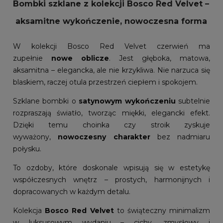
Bombki szklane z kolekcji Bosco Red Velvet –
aksamitne wykończenie, nowoczesna forma
W kolekcji Bosco Red Velvet czerwień ma
zupełnie
nowe oblicze
. Jest głęboka, matowa,
aksamitna – elegancka, ale nie krzykliwa. Nie narzuca się
blaskiem, raczej otula przestrzeń ciepłem i spokojem.
Szklane bombki o
satynowym wykończeniu
subtelnie
rozpraszają światło, tworząc miękki, elegancki efekt.
Dzięki temu choinka czy stroik zyskuje
wyważony,
nowoczesny charakter
bez nadmiaru
połysku.
To ozdoby, które doskonale wpisują się w estetykę
współczesnych wnętrz – prostych, harmonijnych i
dopracowanych w każdym detalu.
Kolekcja
Bosco Red Velvet
to świąteczny minimalizm
w luksusowym wydaniu – cichy, zmysłowy i