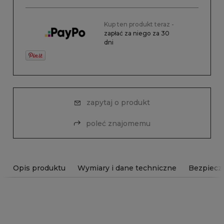
Kup ten produkt teraz -
zapłać za niego za 30
dni
zapytaj o produkt
poleć znajomemu
Opis produktu
Wymiary i dane techniczne
Bezpiecz