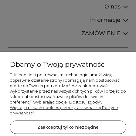
O nas
Informacje
ZAMÓWIENIE
Dbamy o Twoją prywatność
Pliki cookies i pokrewne im technologie umożliwiają
+48606673390
poprawne działanie strony i pomagają nam dostosować
sprzedaz@belldecohome.pl
ofertę do Twoich potrzeb. Możesz zaakceptować
wykorzystanie przez nas wszystkich tych plików i przejść do
sklepu lub dostosować użycie plików do swoich
preferencji, wybierając opcję "Dostosuj zgody".
Zapisz się do naszego newslettera i zgarnij 8% rabatu!
Więcej o plikach cookies przeczytasz w naszej Polityce
prywatności.
©2026 Wszelkie Prawa Zastrzeżone | BelldecoHome.pl
zaznacz pola
Zaakceptuj tylko niezbędne
Flex Minimalist by
Ecommercy
Akceptuję regulamin newslettera