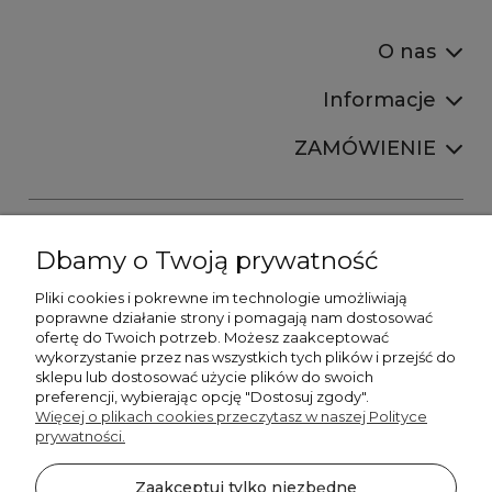
O nas
Informacje
ZAMÓWIENIE
Dbamy o Twoją prywatność
Pliki cookies i pokrewne im technologie umożliwiają
+48606673390
poprawne działanie strony i pomagają nam dostosować
sprzedaz@belldecohome.pl
ofertę do Twoich potrzeb. Możesz zaakceptować
wykorzystanie przez nas wszystkich tych plików i przejść do
sklepu lub dostosować użycie plików do swoich
preferencji, wybierając opcję "Dostosuj zgody".
Zapisz się do naszego newslettera i zgarnij 8% rabatu!
Więcej o plikach cookies przeczytasz w naszej Polityce
prywatności.
©2026 Wszelkie Prawa Zastrzeżone | BelldecoHome.pl
zaznacz pola
Zaakceptuj tylko niezbędne