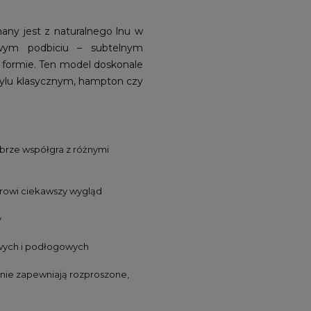
any jest z naturalnego lnu w
owym podbiciu – subtelnym
j formie. Ten model doskonale
tylu klasycznym, hampton czy
obrze współgra z różnymi
urowi ciekawszy wygląd
y
owych i podłogowych
nie zapewniają rozproszone,