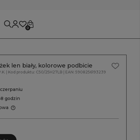
0
ek len biały, kolorowe podbicie
.K.
| Kod produktu:
C50/25H27LB
| EAN:
5908256193239
czerpaniu
48 godzin
owa