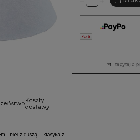
Do kos
zapytaj o 
Koszty
czeństwo
dostawy
m - biel z duszą – klasyka z