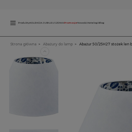
Świece
L
zewnętrzne
Produkty
KOLEKCJA JUBILEUSZOWA
Promocje
Nowości
Katalogi
Blog
Strona główna
Abażury do lamp
Abażur 50/25H27 stożek len b