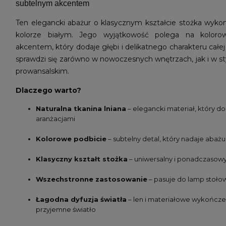
subtelnym akcentem
Ten elegancki abażur o klasycznym kształcie stożka wykon
kolorze białym. Jego wyjątkowość polega na kolor
akcentem, który dodaje głębi i delikatnego charakteru całe
sprawdzi się zarówno w nowoczesnych wnętrzach, jak i w s
prowansalskim.
Dlaczego warto?
Naturalna tkanina lniana
– elegancki materiał, który d
aranżacjami
Kolorowe podbicie
– subtelny detal, który nadaje abaż
Klasyczny kształt stożka
– uniwersalny i ponadczasow
Wszechstronne zastosowanie
– pasuje do lamp stoł
Łagodna dyfuzja światła
– len i materiałowe wykończe
przyjemne światło