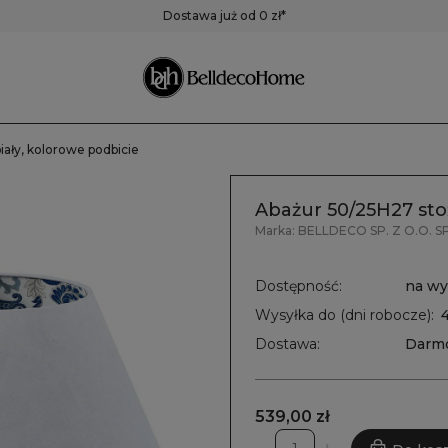
ustra
Pojemniki,
Zegary
Dostawa już od 0 zł*
pudełka, koszyki
Zegary ścienne
Zegary stołowe
Pozostałe zegary
iały, kolorowe podbicie
Abażur 50/25H27 stoż
Marka:
BELLDECO SP. Z O.O. SP
Dostępność:
na wy
Wysyłka do (dni robocze):
Dostawa:
Darm
539,00 zł