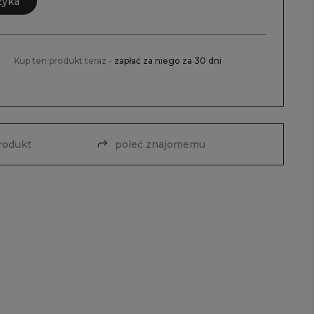
zyka
Kup ten produkt teraz -
zapłać za niego za 30 dni
produkt
poleć znajomemu