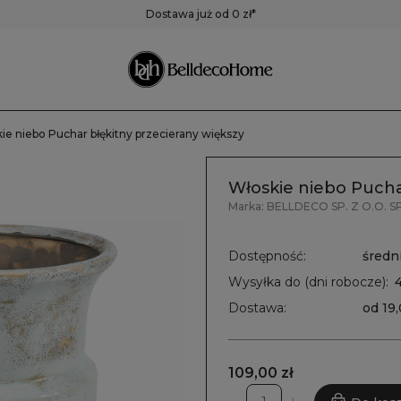
ustra
Pojemniki,
Zegary
Dostawa już od 0 zł*
pudełka, koszyki
Zegary ścienne
Zegary stołowe
Pozostałe zegary
ie niebo Puchar błękitny przecierany większy
Włoskie niebo Pucha
Marka:
BELLDECO SP. Z O.O. SP
Dostępność:
średni
Wysyłka do (dni robocze):
Dostawa:
od 19,
109,00 zł