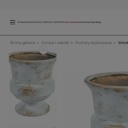
Świece
L
zewnętrzne
Produkty
KOLEKCJA JUBILEUSZOWA
Promocje
Nowości
Katalogi
Blog
Strona główna
Donice i osłonki
Puchary stylizowane
Włosk