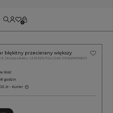
0
r błękitny przecierany większy
.K.
| Kod produktu:
CA35363L712A
| EAN:
5908256196803
a ilość
48 godzin
00 zł
- Kurier