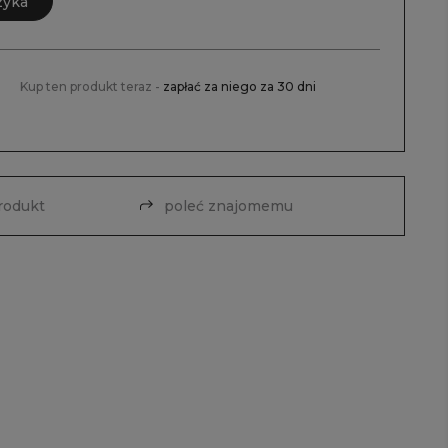
zyka
Kup ten produkt teraz -
zapłać za niego za 30 dni
produkt
poleć znajomemu