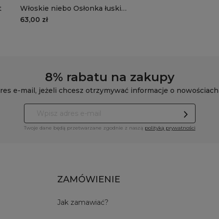
t
Włoskie niebo Osłonka łuski
niska
63,00 zł
8% rabatu na zakupy
res e-mail, jeżeli chcesz otrzymywać informacje o nowościach
Twoje dane będą przetwarzane zgodnie z naszą
polityką prywatności
ZAMÓWIENIE
Jak zamawiać?