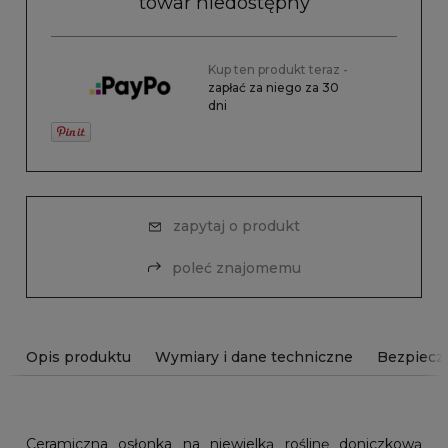
towar niedostępny
Kup ten produkt teraz -
zapłać za niego za 30
dni
zapytaj o produkt
poleć znajomemu
Opis produktu
Wymiary i dane techniczne
Bezpiecz
Ceramiczna osłonka na niewielką roślinę doniczkową