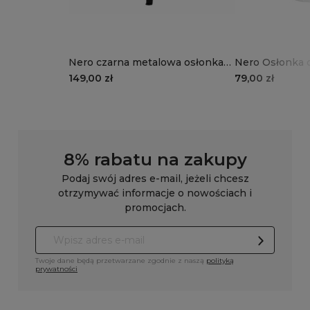
Nero czarna metalowa osłonka
Nero Osłonka 
na roślinę doniczkową
szkliwiona, ci
149,00 zł
79,00 zł
8% rabatu na zakupy
Podaj swój adres e-mail, jeżeli chcesz
otrzymywać informacje o nowościach i
promocjach.
Twoje dane będą przetwarzane zgodnie z naszą
polityką
prywatności