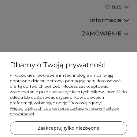
O nas
Informacje
ZAMÓWIENIE
Dbamy o Twoją prywatność
Pliki cookies i pokrewne im technologie umożliwiają
+48606673390
poprawne działanie strony i pomagają nam dostosować
sprzedaz@belldecohome.pl
ofertę do Twoich potrzeb. Możesz zaakceptować
wykorzystanie przez nas wszystkich tych plików i przejść do
sklepu lub dostosować użycie plików do swoich
preferencji, wybierając opcję "Dostosuj zgody".
Zapisz się do naszego newslettera i zgarnij 8% rabatu!
Więcej o plikach cookies przeczytasz w naszej Polityce
prywatności.
©2026 Wszelkie Prawa Zastrzeżone | BelldecoHome.pl
zaznacz pola
Zaakceptuj tylko niezbędne
Flex Minimalist by
Ecommercy
Akceptuję regulamin newslettera