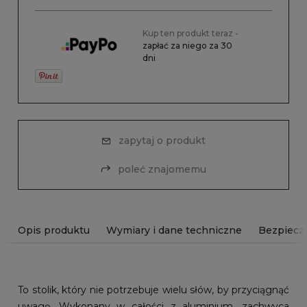
Kup ten produkt teraz -
zapłać za niego za 30
dni
zapytaj o produkt
poleć znajomemu
Opis produktu
Wymiary i dane techniczne
Bezpiecz
To stolik, który nie potrzebuje wielu słów, by przyciągnąć
uwagę. Wykonany w całości z aluminium, zachwyca