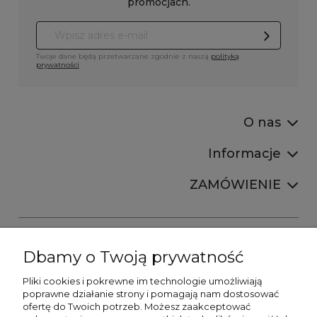
promocjach.
Twoje dane będą przetwarzane zgodnie z naszą
polityką
prywatności
O nas
Informacje
ZAMÓWIENIE
Dbamy o Twoją prywatność
Pliki cookies i pokrewne im technologie umożliwiają
+48606673390
poprawne działanie strony i pomagają nam dostosować
sprzedaz@belldecohome.pl
ofertę do Twoich potrzeb. Możesz zaakceptować