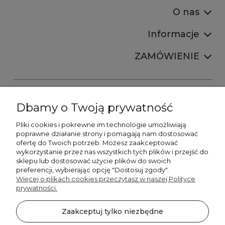
O nas
Informacje
ZAMÓWIENIE
Dbamy o Twoją prywatność
Pliki cookies i pokrewne im technologie umożliwiają
+48606673390
poprawne działanie strony i pomagają nam dostosować
sprzedaz@belldecohome.pl
ofertę do Twoich potrzeb. Możesz zaakceptować
wykorzystanie przez nas wszystkich tych plików i przejść do
sklepu lub dostosować użycie plików do swoich
preferencji, wybierając opcję "Dostosuj zgody".
Zapisz się do naszego newslettera i zgarnij 8% rabatu!
Więcej o plikach cookies przeczytasz w naszej Polityce
prywatności.
©2026 Wszelkie Prawa Zastrzeżone | BelldecoHome.pl
zaznacz pola
Zaakceptuj tylko niezbędne
Flex Minimalist by
Ecommercy
Akceptuję regulamin newslettera