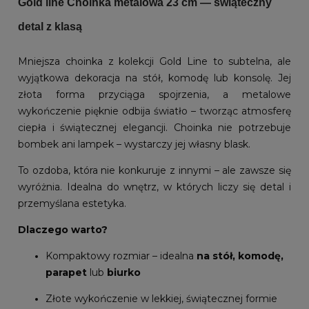
Gold line Choinka metalowa 23 cm — świąteczny
detal z klasą
Mniejsza choinka z kolekcji Gold Line to subtelna, ale
wyjątkowa dekoracja na stół, komodę lub konsolę. Jej
złota forma przyciąga spojrzenia, a metalowe
wykończenie pięknie odbija światło – tworząc atmosferę
ciepła i świątecznej elegancji. Choinka nie potrzebuje
bombek ani lampek – wystarczy jej własny blask.
To ozdoba, która nie konkuruje z innymi – ale zawsze się
wyróżnia. Idealna do wnętrz, w których liczy się detal i
przemyślana estetyka.
Dlaczego warto?
Kompaktowy rozmiar – idealna
na stół, komodę,
parapet
lub
biurko
Złote wykończenie w lekkiej, świątecznej formie