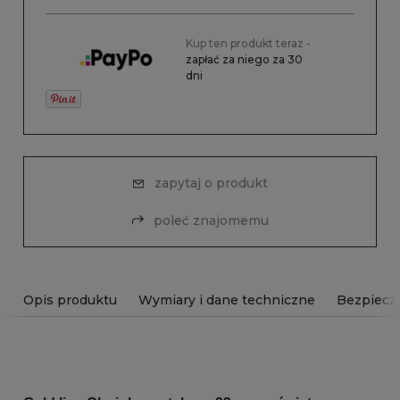
Kup ten produkt teraz -
zapłać za niego za 30
dni
zapytaj o produkt
poleć znajomemu
Opis produktu
Wymiary i dane techniczne
Bezpiecz