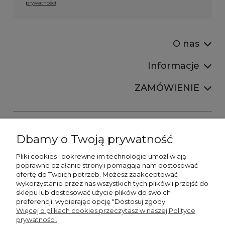
prywatności
O nas
Informacje
ZAMÓWIENIE
Dbamy o Twoją prywatność
Pliki cookies i pokrewne im technologie umożliwiają
+48606673390
poprawne działanie strony i pomagają nam dostosować
sprzedaz@belldecohome.pl
ofertę do Twoich potrzeb. Możesz zaakceptować
wykorzystanie przez nas wszystkich tych plików i przejść do
sklepu lub dostosować użycie plików do swoich
preferencji, wybierając opcję "Dostosuj zgody".
Zapisz się do naszego newslettera i zgarnij 8% rabatu!
Więcej o plikach cookies przeczytasz w naszej Polityce
prywatności.