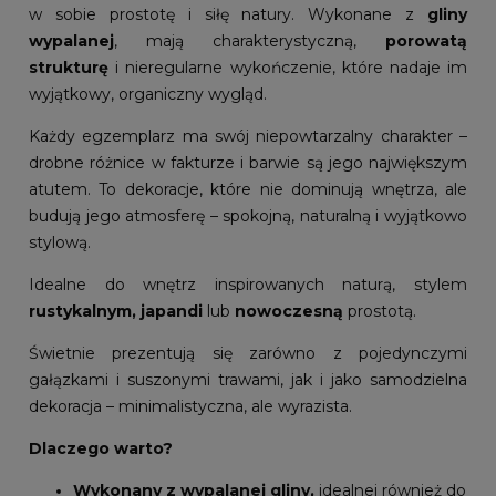
w sobie prostotę i siłę natury. Wykonane z
gliny
wypalanej
, mają charakterystyczną,
porowatą
strukturę
i nieregularne wykończenie, które nadaje im
wyjątkowy, organiczny wygląd.
Każdy egzemplarz ma swój niepowtarzalny charakter –
drobne różnice w fakturze i barwie są jego największym
atutem. To dekoracje, które nie dominują wnętrza, ale
budują jego atmosferę – spokojną, naturalną i wyjątkowo
stylową.
Idealne do wnętrz inspirowanych naturą, stylem
rustykalnym, japandi
lub
nowoczesną
prostotą.
Świetnie prezentują się zarówno z pojedynczymi
gałązkami i suszonymi trawami, jak i jako samodzielna
dekoracja – minimalistyczna, ale wyrazista.
Dlaczego warto?
Wykonany z wypalanej gliny,
idealnej również do