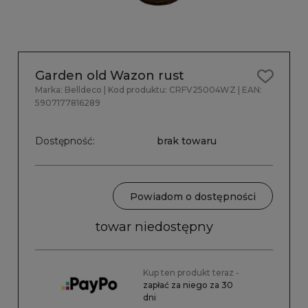
Garden old Wazon rust
Marka:
Belldeco
| Kod produktu:
CRFV25004WZ
| EAN:
5907177816289
Dostępność:
brak towaru
Powiadom o dostępności
towar niedostępny
Kup ten produkt teraz -
zapłać za niego za 30
dni