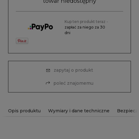
towar niedostępny
Kup ten produkt teraz -
zapłać za niego za 30
dni
zapytaj o produkt
poleć znajomemu
Opis produktu
Wymiary i dane techniczne
Bezpiecz