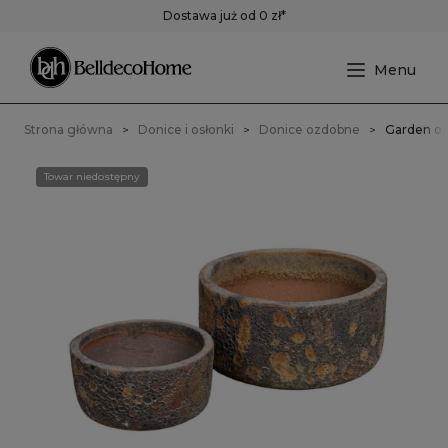
Dostawa już od 0 zł*
Strona główna
Donice i osłonki
Donice ozdobne
Garden old
Towar niedostępny