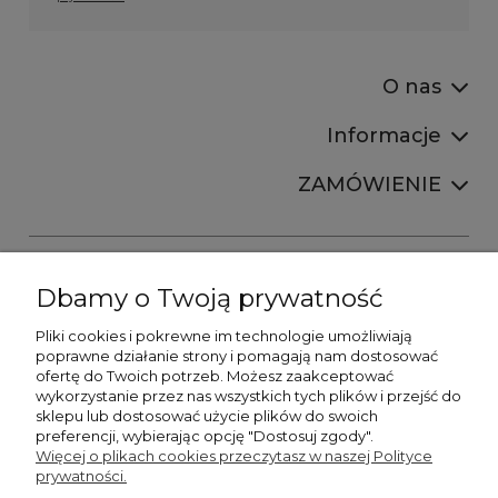
O nas
Informacje
ZAMÓWIENIE
Dbamy o Twoją prywatność
Pliki cookies i pokrewne im technologie umożliwiają
+48606673390
poprawne działanie strony i pomagają nam dostosować
sprzedaz@belldecohome.pl
ofertę do Twoich potrzeb. Możesz zaakceptować
wykorzystanie przez nas wszystkich tych plików i przejść do
sklepu lub dostosować użycie plików do swoich
preferencji, wybierając opcję "Dostosuj zgody".
Zapisz się do naszego newslettera i zgarnij 8% rabatu!
Więcej o plikach cookies przeczytasz w naszej Polityce
prywatności.
©2026 Wszelkie Prawa Zastrzeżone | BelldecoHome.pl