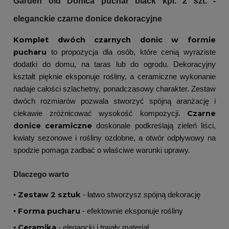
Garden old Donica puchar black kpl. 2 szt. -
eleganckie czarne donice dekoracyjne
Komplet dwóch czarnych donic w formie
pucharu
to propozycja dla osób, które cenią wyraziste
dodatki do domu, na taras lub do ogrodu. Dekoracyjny
kształt pięknie eksponuje rośliny, a ceramiczne wykonanie
nadaje całości szlachetny, ponadczasowy charakter. Zestaw
dwóch rozmiarów pozwala stworzyć spójną aranżację i
Czarne
ciekawie zróżnicować wysokość kompozycji.
donice ceramiczne
doskonale podkreślają zieleń liści,
kwiaty sezonowe i rośliny ozdobne, a otwór odpływowy na
spodzie pomaga zadbać o właściwe warunki uprawy.
Dlaczego warto
Zestaw 2 sztuk
•
- łatwo stworzysz spójną dekorację
Forma pucharu
•
- efektownie eksponuje rośliny
Ceramika
•
- elegancki i trwały materiał