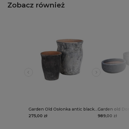
Zobacz również
Garden Old Osłonka antic black
Garden old Don
kpl. 2 szt.
black kpl. 3 szt
275,00 zł
989,00 zł