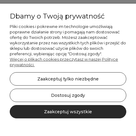
Dbamy o Twoją prywatność
Pliki cookies i pokrewne im technologie umożliwiają
+48606673390
poprawne działanie strony i pomagają nam dostosować
sprzedaz@belldecohome.pl
ofertę do Twoich potrzeb. Możesz zaakceptować
wykorzystanie przez nas wszystkich tych plików i przejść do
sklepu lub dostosować użycie plików do swoich
preferencji, wybierając opcję "Dostosuj zgody".
Zapisz się do naszego newslettera i zgarnij 8% rabatu!
Więcej o plikach cookies przeczytasz w naszej Polityce
prywatności.
©2026 Wszelkie Prawa Zastrzeżone | BelldecoHome.pl
zaznacz pola
Zaakceptuj tylko niezbędne
Flex Minimalist by
Ecommercy
Akceptuję regulamin newslettera
Akceptuję politykę prywatności
Dostosuj zgody
SUBSKRYBUJ!
Zaakceptuj wszystkie
Pokaż pełną wersję strony
https://zwroty-shoper.pl/?shop=belldecohome.pl&id=019ecfe0-ef7b-7857-