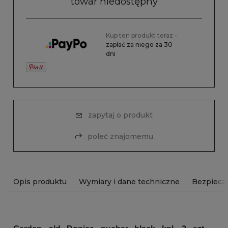
towar niedostępny
Kup ten produkt teraz -
zapłać za niego za 30
dni
zapytaj o produkt
poleć znajomemu
Opis produktu
Wymiary i dane techniczne
Bezpiecz