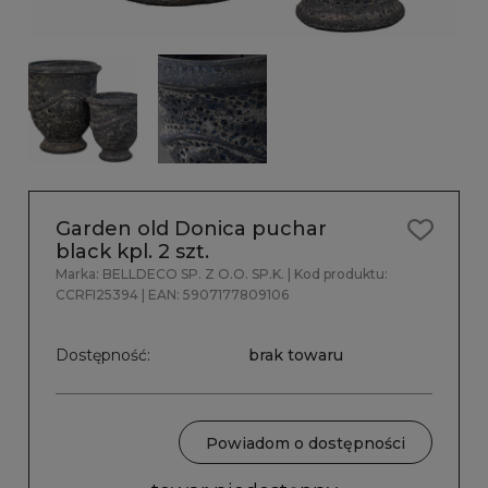
Garden old Donica puchar
black kpl. 2 szt.
Marka:
BELLDECO SP. Z O.O. SP.K.
| Kod produktu:
CCRFI25394
| EAN:
5907177809106
Dostępność:
brak towaru
Powiadom o dostępności