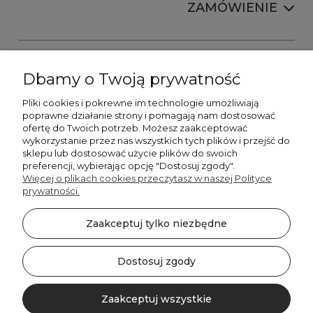
ZAMÓWIENIE
Dbamy o Twoją prywatność
Pliki cookies i pokrewne im technologie umożliwiają
+48606673390
poprawne działanie strony i pomagają nam dostosować
sprzedaz@belldecohome.pl
ofertę do Twoich potrzeb. Możesz zaakceptować
wykorzystanie przez nas wszystkich tych plików i przejść do
sklepu lub dostosować użycie plików do swoich
preferencji, wybierając opcję "Dostosuj zgody".
Zapisz się do naszego newslettera i zgarnij 8% rabatu!
Więcej o plikach cookies przeczytasz w naszej Polityce
prywatności.
©2026 Wszelkie Prawa Zastrzeżone | BelldecoHome.pl
zaznacz pola
Zaakceptuj tylko niezbędne
Flex Minimalist by
Ecommercy
Akceptuję regulamin newslettera
Akceptuję politykę prywatności
Dostosuj zgody
SUBSKRYBUJ!
Zaakceptuj wszystkie