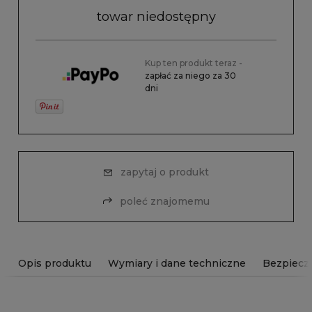
towar niedostępny
Kup ten produkt teraz -
zapłać za niego za 30
dni
zapytaj o produkt
poleć znajomemu
Opis produktu
Wymiary i dane techniczne
Bezpiecz