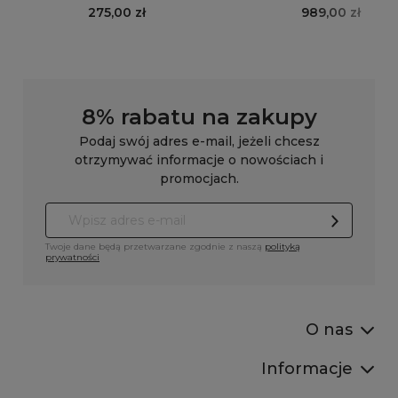
kpl. 2 szt.
black kpl. 3 szt
275,00 zł
989,00 zł
8% rabatu na zakupy
Podaj swój adres e-mail, jeżeli chcesz
otrzymywać informacje o nowościach i
promocjach.
Twoje dane będą przetwarzane zgodnie z naszą
polityką
prywatności
O nas
Informacje