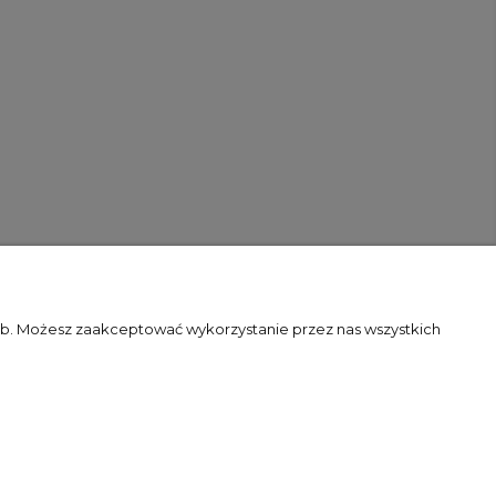
zeb. Możesz zaakceptować wykorzystanie przez nas wszystkich
Flex Minimalist by
Ecommercy