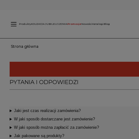
Świece
L
zewnętrzne
Produkty
KOLEKCJA JUBILEUSZOWA
Promocje
Nowości
Katalogi
Blog
Strona główna
PYTANIA I ODPOWIEDZI
Jaki jest czas realizacji zamówienia?
W jaki sposób dostarczane jest zamówienie?
W jaki sposób można zapłacić za zamówienie?
Jak pakowane są produkty?