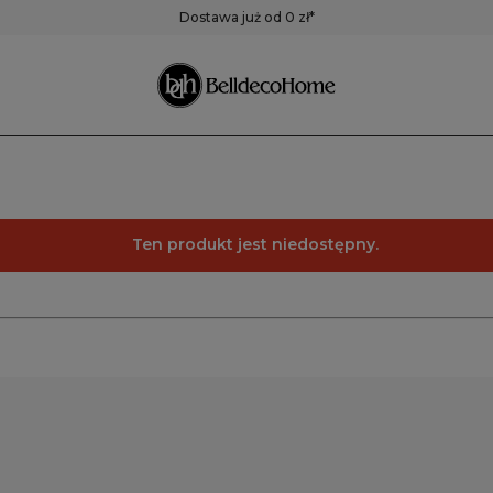
ustra
Pojemniki,
Zegary
Dostawa już od 0 zł*
pudełka, koszyki
Zegary ścienne
Zegary stołowe
Pozostałe zegary
Ten produkt jest niedostępny.