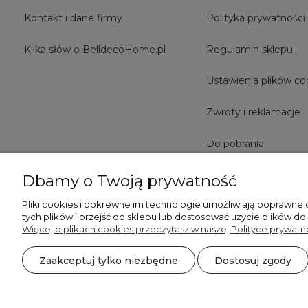
Kontakt i dane firmy
Polityka prywatności
Kilka słów o BelldecoHome.pl
Regulamin sklepu
Ustawienia plików co
Zwroty i reklamacje
Do pobrania
Dbamy o Twoją prywatność
Pliki cookies i pokrewne im technologie umożliwiają poprawne
tych plików i przejść do sklepu lub dostosować użycie plików do
Więcej o plikach cookies przeczytasz w naszej Polityce prywatno
Zaakceptuj tylko niezbędne
Dostosuj zgody
©2026 Wszelkie Prawa Zastrzeżone | BelldecoHome.pl