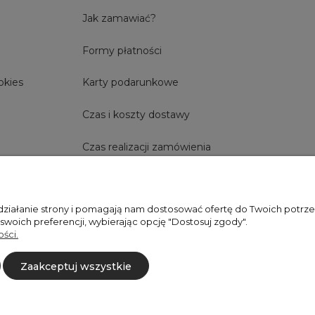
Jak zamawiać?
Formy płatności
okies
Karty podarunkowe
Czas i koszty dostawy
Czas realizacji zamówienia
 działanie strony i pomagają nam dostosować ofertę do Twoich potr
+48606673390
sprzedaz@belldecohome.pl
 swoich preferencji, wybierając opcję "Dostosuj zgody".
ści.
Zaakceptuj wszystkie