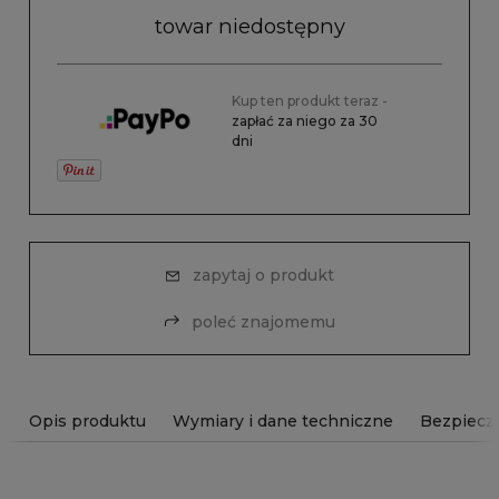
towar niedostępny
Kup ten produkt teraz -
zapłać za niego za 30
dni
zapytaj o produkt
poleć znajomemu
Opis produktu
Wymiary i dane techniczne
Bezpiecz