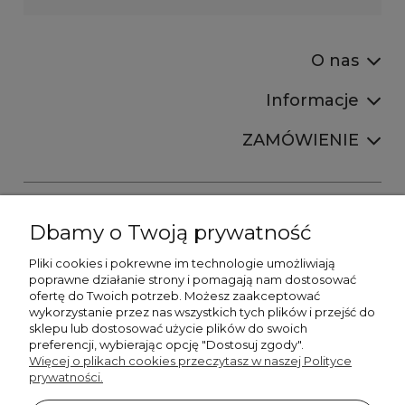
O nas
Informacje
ZAMÓWIENIE
Dbamy o Twoją prywatność
Pliki cookies i pokrewne im technologie umożliwiają
+48606673390
poprawne działanie strony i pomagają nam dostosować
sprzedaz@belldecohome.pl
ofertę do Twoich potrzeb. Możesz zaakceptować
wykorzystanie przez nas wszystkich tych plików i przejść do
sklepu lub dostosować użycie plików do swoich
preferencji, wybierając opcję "Dostosuj zgody".
Zapisz się do naszego newslettera i zgarnij 8% rabatu!
Więcej o plikach cookies przeczytasz w naszej Polityce
prywatności.
©2026 Wszelkie Prawa Zastrzeżone | BelldecoHome.pl