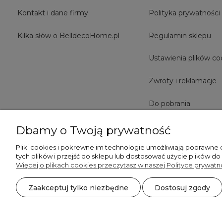
Kontakt i dane firmy
Polityka prywatności
Kilka słów o BelldecoHome.pl
Regulamin sklepu
Ustawienia plików co
Zwroty i reklamacje
Do pobrania
Dbamy o Twoją prywatność
Pliki cookies i pokrewne im technologie umożliwiają poprawne
tych plików i przejść do sklepu lub dostosować użycie plików do
Więcej o plikach cookies przeczytasz w naszej Polityce prywatno
Zaakceptuj tylko niezbędne
Dostosuj zgody
©2026 Wszelkie Prawa Zastrzeżone | BelldecoHome.pl