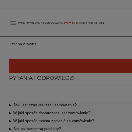
Świece
L
zewnętrzne
Produkty
KOLEKCJA JUBILEUSZOWA
Promocje
Nowości
Katalogi
Blog
Strona główna
PYTANIA I ODPOWIEDZI
Jaki jest czas realizacji zamówienia?
W jaki sposób dostarczane jest zamówienie?
W jaki sposób można zapłacić za zamówienie?
Jak pakowane są produkty?