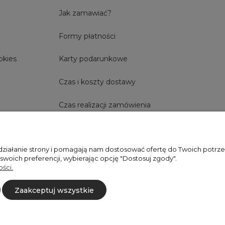
Jak zamawiać?
Formy płatności
okies
Karty podarunkowe
Czas i koszty dostawy
Czas realizacji zamówienia
 działanie strony i pomagają nam dostosować ofertę do Twoich potr
+48606673390
sprzedaz@belldecohome.pl
 swoich preferencji, wybierając opcję "Dostosuj zgody".
ści.
Zaakceptuj wszystkie