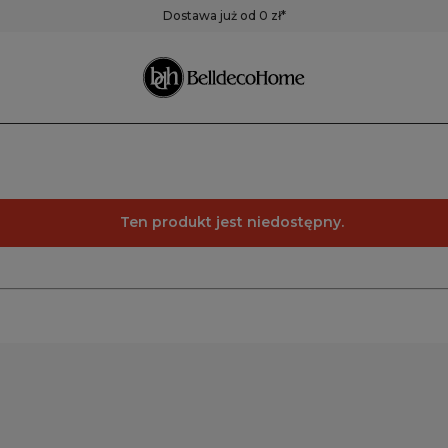
ustra
Pojemniki,
Zegary
Dostawa już od 0 zł*
pudełka, koszyki
Zegary ścienne
Zegary stołowe
Pozostałe zegary
Ten produkt jest niedostępny.