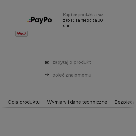
Kup ten produkt teraz -
zapłać za niego za 30
dni
zapytaj o produkt
poleć znajomemu
Opis produktu
Wymiary i dane techniczne
Bezpiecz