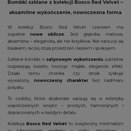
Bombki szklane z kolekcji Bosco Red Velvet –
aksamitne wykończenie, nowoczesna forma
W kolekcji Bosco Red Velvet czerwień ma
zupełnie
nowe oblicze
. Jest głęboka, matowa,
aksamitna – elegancka, ale nie krzykliwa. Nie narzuca się
blaskiem, raczej otula przestrzeń ciepłem i spokojem.
Szklane bombki o
satynowym wykończeniu
subtelnie
rozpraszają światło, tworząc miękki, elegancki efekt.
Dzięki temu choinka czy stroik zyskuje
wyważony,
nowoczesny charakter
bez nadmiaru
połysku.
To ozdoby, które doskonale wpisują się w estetykę
współczesnych wnętrz – prostych, harmonijnych i
dopracowanych w każdym detalu.
Kolekcja
Bosco Red Velvet
to świąteczny minimalizm
w luksusowym wydaniu – cichy, zmysłowy i