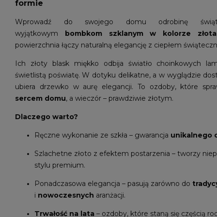
formie
Wprowadź do swojego domu odrobinę świąte
wyjątkowym
bombkom szklanym w kolorze złota
powierzchnia łączy naturalną elegancję z ciepłem świątec
Ich złoty blask miękko odbija światło choinkowych la
świetlistą poświatę. W dotyku delikatne, a w wyglądzie dost
ubiera drzewko w aurę elegancji. To ozdoby, które spra
sercem domu
, a wieczór – prawdziwie złotym.
Dlaczego warto?
Ręczne wykonanie ze szkła – gwarancja
unikalnego 
Szlachetne złoto z efektem postarzenia – tworzy nie
stylu premium.
Ponadczasowa elegancja – pasują zarówno do
tradyc
i
nowoczesnych
aranżacji.
Trwałość na lata
– ozdoby, które staną się częścią rod