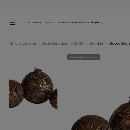
Świece
L
zewnętrzne
Produkty
KOLEKCJA JUBILEUSZOWA
Promocje
Nowości
Katalogi
Blog
Strona główna
Boże Narodzenie 2026
Bombki
Bosco Bom
Towar niedostępny