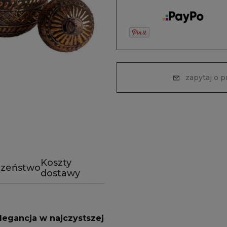
zapytaj o 
Koszty
czeństwo
dostawy
legancja w najczystszej