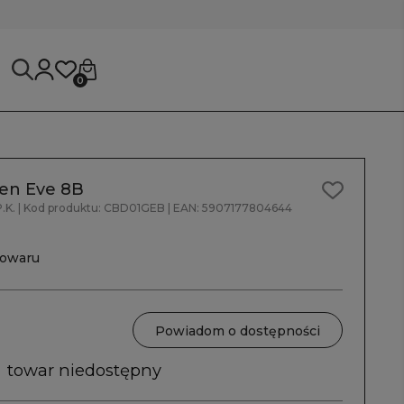
0
en Eve 8B
.K.
| Kod produktu:
CBD01GEB
| EAN:
5907177804644
towaru
Powiadom o dostępności
towar niedostępny