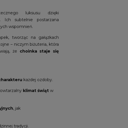
cznego luksusu dzięki
. Ich subtelnie postarzana
znych wspomnień.
mpek, tworząc na gałązkach
ojne – niczym biżuteria, która
wiają, że
choinka staje się
charakteru
każdej ozdoby.
powtarzalny
klimat świąt
w
yjnych
, jak
zinnej tradycji.