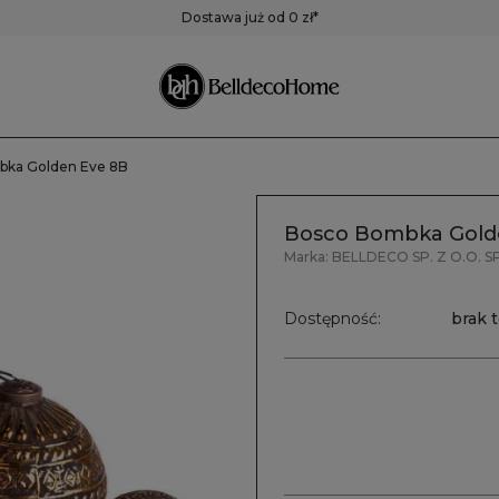
ustra
Pojemniki,
Zegary
Dostawa już od 0 zł*
pudełka, koszyki
Zegary ścienne
Zegary stołowe
Pozostałe zegary
bka Golden Eve 8B
Bosco Bombka Gold
Marka:
BELLDECO SP. Z O.O. SP
Dostępność:
brak 