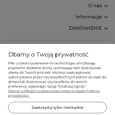
O nas
Informacje
ZAMÓWIENIE
Dbamy o Twoją prywatność
Pliki cookies i pokrewne im technologie umożliwiają
+48606673390
poprawne działanie strony i pomagają nam dostosować
sprzedaz@belldecohome.pl
ofertę do Twoich potrzeb. Możesz zaakceptować
wykorzystanie przez nas wszystkich tych plików i przejść do
sklepu lub dostosować użycie plików do swoich
preferencji, wybierając opcję "Dostosuj zgody".
Zapisz się do naszego newslettera i zgarnij 8% rabatu!
Więcej o plikach cookies przeczytasz w naszej Polityce
prywatności.
©2026 Wszelkie Prawa Zastrzeżone | BelldecoHome.pl
zaznacz pola
Zaakceptuj tylko niezbędne
Flex Minimalist by
Ecommercy
Akceptuję regulamin newslettera