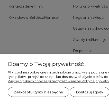
Kontakt i dane firmy
Polityka prywatności
Kilka słów o BelldecoHome.pl
Regulamin sklepu
Ustawienia plików co
Zwroty i reklamacje
Do pobrania
Dbamy o Twoją prywatność
Pliki cookies i pokrewne im technologie umożliwiają poprawne
tych plików i przejść do sklepu lub dostosować użycie plików do
Więcej o plikach cookies przeczytasz w naszej Polityce prywatno
Zaakceptuj tylko niezbędne
Dostosuj zgody
©2026 Wszelkie Prawa Zastrzeżone | BelldecoHome.pl