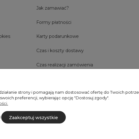
Jak zamawiać?
Formy płatności
okies
Karty podarunkowe
Czas i koszty dostawy
Czas realizacji zamówienia
 działanie strony i pomagają nam dostosować ofertę do Twoich potr
+48606673390
sprzedaz@belldecohome.pl
 swoich preferencji, wybierając opcję "Dostosuj zgody".
ści.
Zaakceptuj wszystkie