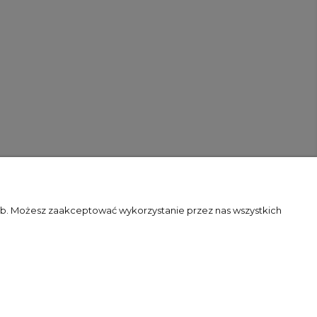
zeb. Możesz zaakceptować wykorzystanie przez nas wszystkich
Flex Minimalist by
Ecommercy