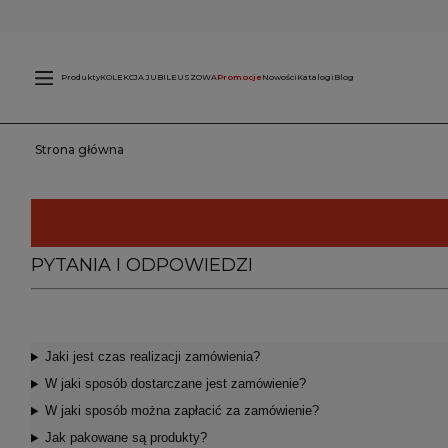
Świece
L
zewnętrzne
Produkty
KOLEKCJA JUBILEUSZOWA
Promocje
Nowości
Katalogi
Blog
Strona główna
PYTANIA I ODPOWIEDZI
Jaki jest czas realizacji zamówienia?
W jaki sposób dostarczane jest zamówienie?
W jaki sposób można zapłacić za zamówienie?
Jak pakowane są produkty?