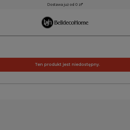
ustra
Pojemniki,
Zegary
Dostawa już od 0 zł*
pudełka, koszyki
Zegary ścienne
Zegary stołowe
Pozostałe zegary
Ten produkt jest niedostępny.