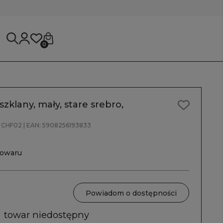
0
zklany, mały, stare srebro,
CHF02
| EAN:
5908256193833
towaru
Powiadom o dostępności
towar niedostępny