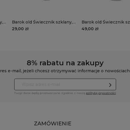
y,
Barok old Świecznik szklany,
Barok old Świecznik sz
mały, stare jasne srebro,
mały, wąski, stare sreb
29,00 zł
49,00 zł
szampański kolor
8% rabatu na zakupy
res e-mail, jeżeli chcesz otrzymywać informacje o nowościach
Twoje dane będą przetwarzane zgodnie z naszą
polityką prywatności
ZAMÓWIENIE