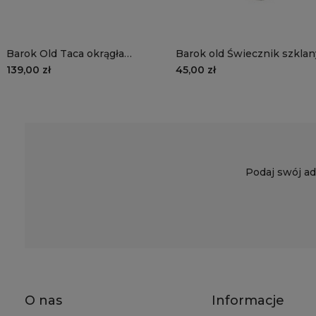
Barok Old Taca okrągła
Barok old Świecznik szklan
metalowa
mały, stare jasne srebro
139,00 zł
45,00 zł
Podaj swój ad
O nas
Informacje