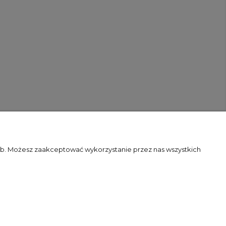
zeb. Możesz zaakceptować wykorzystanie przez nas wszystkich
Flex Minimalist by
Ecommercy