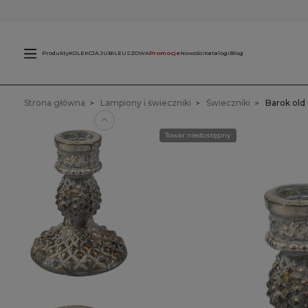
Świece
L
zewnętrzne
Produkty
KOLEKCJA JUBILEUSZOWA
Promocje
Nowości
Katalogi
Blog
Strona główna
Lampiony i świeczniki
Świeczniki
Barok old 
Towar niedostępny