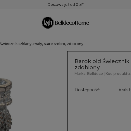
ustra
Pojemniki,
Zegary
Dostawa już od 0 zł*
pudełka, koszyki
Zegary ścienne
Zegary stołowe
Pozostałe zegary
Świecznik szklany, mały, stare srebro, zdobiony
Barok old Świecznik s
zdobiony
Marka:
Belldeco
| Kod produktu:
Dostępność:
brak 