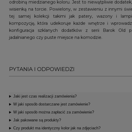
odrobiną miedzianego koloru. Jest to niewątpliwie dodatek,
wisienką na torcie. Powielony, w zestawieniu z innymi św
tej samej kolekcji takimi jak patery, wazony i lam
kompozycję, która udekoruje każde wnętrze i wprowadz
konfiguracja szklanych dodatków z serii Barok Old pi
jadalnianego czy puste miejsce na komodzie.
PYTANIA I ODPOWIEDZI
Jaki jest czas realizacji zamówienia?
W jaki sposób dostarczane jest zamówienie?
W jaki sposób można zapłacić za zamówienie?
Jak pakowane są produkty?
Czy produkt ma identyczny kolor jak na zdjęciach?