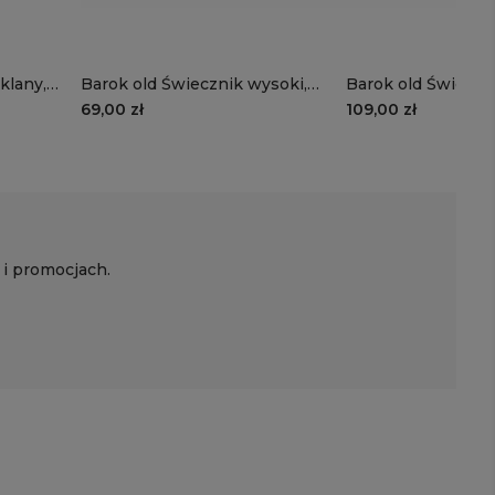
klany,
Barok old Świecznik wysoki,
Barok old Świeczn
ro
metalowy, zdobiony, złoto
metalowy, zdobion
69,00 zł
109,00 zł
srebrny, 1c
srebrny, 1b
 i promocjach.