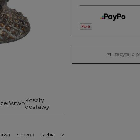
zapytaj o 
Koszty
czeństwo
dostawy
barwą starego srebra z