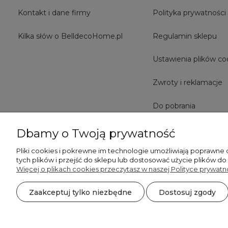
Kontakt i dane firmy
Polityka prywatności
Kilka słów o BelldecoHome.pl
Regulamin sklepu
Ustawienia plików co
Zwroty i reklamacje
Do pobrania
Dbamy o Twoją prywatność
Pliki cookies i pokrewne im technologie umożliwiają poprawne
tych plików i przejść do sklepu lub dostosować użycie plików do
Więcej o plikach cookies przeczytasz w naszej Polityce prywatno
Zaakceptuj tylko niezbędne
Dostosuj zgody
©2026 Wszelkie Prawa Zastrzeżone | BelldecoHome.pl