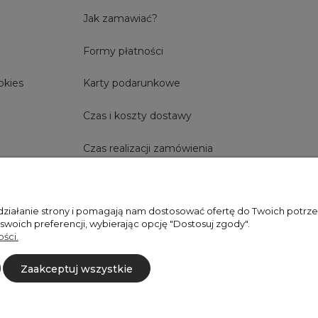
Jak zamawiać?
Formy płatności
okies
Karty podarunkowe
Czas i koszty dostawy
Czas realizacji zamówienia
 działanie strony i pomagają nam dostosować ofertę do Twoich potr
+48606673390
sprzedaz@belldecohome.pl
 swoich preferencji, wybierając opcję "Dostosuj zgody".
ści.
Zaakceptuj wszystkie