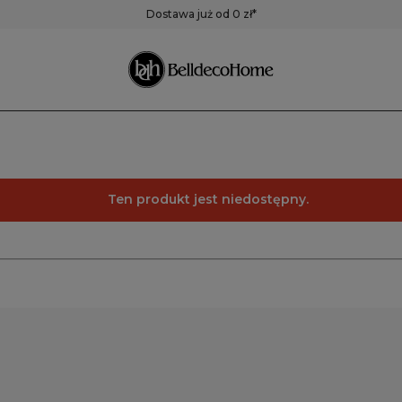
ustra
Pojemniki,
Zegary
Dostawa już od 0 zł*
pudełka, koszyki
Zegary ścienne
Zegary stołowe
Pozostałe zegary
Ten produkt jest niedostępny.