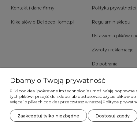
Kontakt i dane firmy
Polityka prywatności
Kilka słów o BelldecoHome.pl
Regulamin sklepu
Ustawienia plików co
Zwroty i reklamacje
Do pobrania
Dbamy o Twoją prywatność
Pliki cookies i pokrewne im technologie umożliwiają poprawne
tych plików i przejść do sklepu lub dostosować użycie plików do
Więcej o plikach cookies przeczytasz w naszej Polityce prywatno
Zaakceptuj tylko niezbędne
Dostosuj zgody
©2026 Wszelkie Prawa Zastrzeżone | BelldecoHome.pl