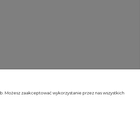
zeb. Możesz zaakceptować wykorzystanie przez nas wszystkich
Flex Minimalist by
Ecommercy