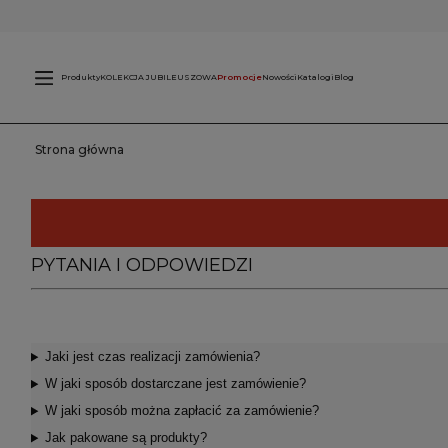
Świece
L
zewnętrzne
Produkty
KOLEKCJA JUBILEUSZOWA
Promocje
Nowości
Katalogi
Blog
Strona główna
PYTANIA I ODPOWIEDZI
Jaki jest czas realizacji zamówienia?
W jaki sposób dostarczane jest zamówienie?
W jaki sposób można zapłacić za zamówienie?
Jak pakowane są produkty?