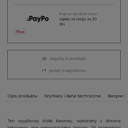
Kup ten produkt teraz -
zapłać za niego za 30
dni
zapytaj o produkt
poleć znajomemu
Opis produktu
Wymiary i dane techniczne
Bezpiecz
Ten wyjątkowy stolik kawowy, wykonany z drewna
tekowego, ma niepowtarzalną historię. W przeszłości