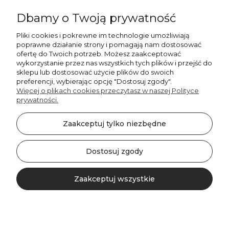
Dbamy o Twoją prywatność
Pliki cookies i pokrewne im technologie umożliwiają
+48606673390
poprawne działanie strony i pomagają nam dostosować
sprzedaz@belldecohome.pl
ofertę do Twoich potrzeb. Możesz zaakceptować
wykorzystanie przez nas wszystkich tych plików i przejść do
sklepu lub dostosować użycie plików do swoich
preferencji, wybierając opcję "Dostosuj zgody".
Zapisz się do naszego newslettera i zgarnij 8% rabatu!
Więcej o plikach cookies przeczytasz w naszej Polityce
prywatności.
©2026 Wszelkie Prawa Zastrzeżone | BelldecoHome.pl
zaznacz pola
Zaakceptuj tylko niezbędne
Flex Minimalist by
Ecommercy
Akceptuję regulamin newslettera
Akceptuję politykę prywatności
Dostosuj zgody
SUBSKRYBUJ!
Zaakceptuj wszystkie
Pokaż pełną wersję strony
https://zwroty-shoper.pl/?shop=belldecohome.pl&id=019ecfe0-ef7b-7857-
8ba8-691d8dfa44c5&lang=pl_PL
Kontakt
Szukaj
Konto
Koszyk