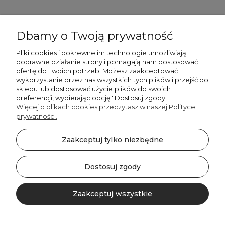
Dbamy o Twoją prywatność
Pliki cookies i pokrewne im technologie umożliwiają
+48606673390
poprawne działanie strony i pomagają nam dostosować
sprzedaz@belldecohome.pl
ofertę do Twoich potrzeb. Możesz zaakceptować
wykorzystanie przez nas wszystkich tych plików i przejść do
sklepu lub dostosować użycie plików do swoich
preferencji, wybierając opcję "Dostosuj zgody".
Zapisz się do naszego newslettera i zgarnij 8% rabatu!
Więcej o plikach cookies przeczytasz w naszej Polityce
prywatności.
©2026 Wszelkie Prawa Zastrzeżone | BelldecoHome.pl
zaznacz pola
Zaakceptuj tylko niezbędne
Flex Minimalist by
Ecommercy
Akceptuję regulamin newslettera
Akceptuję politykę prywatności
Dostosuj zgody
SUBSKRYBUJ!
Zaakceptuj wszystkie
Pokaż pełną wersję strony