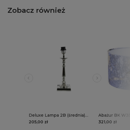
Zobacz również
Deluxe Lampa 2B (średnia)
Abażur BK W3
podstawa bez abażuru
Panca folia bia
205,00 zł
321,00 zł