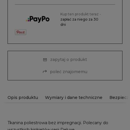
Kup ten produkt teraz -
zapłać za niego za 30
dni
zapytaj o produkt
poleć znajomemu
Opis produktu
Wymiary i dane techniczne
Bezpiecz
Tkanina poliestrowa bez impregnacji. Polecany do
wszystkich kinkietów serii Deluxe