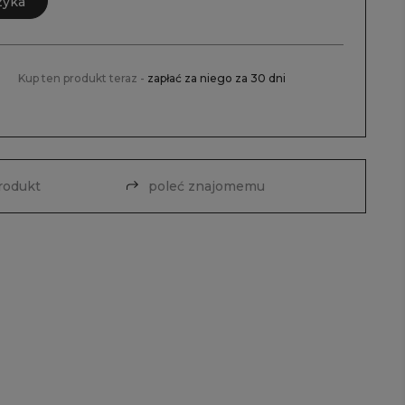
zyka
Kup ten produkt teraz -
zapłać za niego za 30 dni
produkt
poleć znajomemu