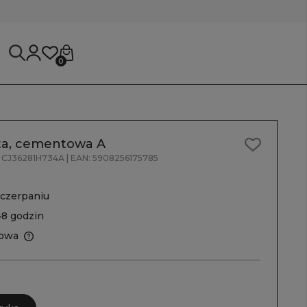
0
ta, cementowa A
CJ36281H734A
| EAN:
5908256175785
czerpaniu
48 godzin
owa