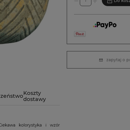
Do kos
zapytaj o 
Koszty
czeństwo
dostawy
iekawa kolorystyka i wzór