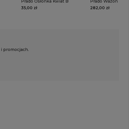
Prado Osłonka Kwiat B
Prado Wazon cem
metalowym stojak
35,00 zł
282,00 zł
 i promocjach.