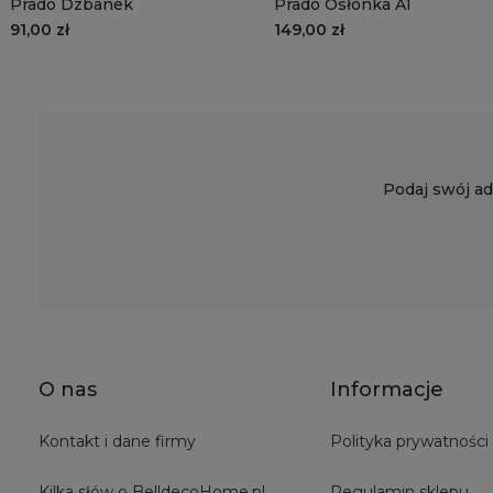
Prado Dzbanek
Prado Osłonka A1
91,00 zł
149,00 zł
Podaj swój ad
O nas
Informacje
Kontakt i dane firmy
Polityka prywatności
Kilka słów o BelldecoHome.pl
Regulamin sklepu