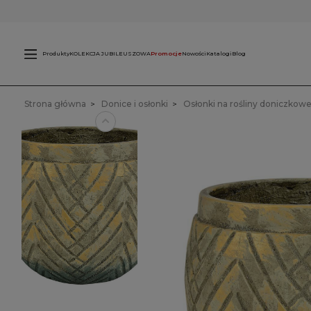
Świece
L
zewnętrzne
Produkty
KOLEKCJA JUBILEUSZOWA
Promocje
Nowości
Katalogi
Blog
Strona główna
Donice i osłonki
Osłonki na rośliny doniczkow