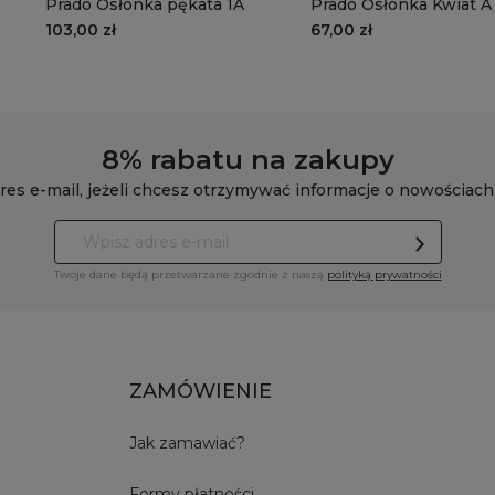
Prado Osłonka pękata 1A
Prado Osłonka Kwiat A
103,00 zł
67,00 zł
8% rabatu na zakupy
res e-mail, jeżeli chcesz otrzymywać informacje o nowościach
Twoje dane będą przetwarzane zgodnie z naszą
polityką prywatności
ZAMÓWIENIE
Jak zamawiać?
Formy płatności