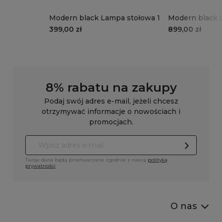
Modern black Lampa stołowa 1
Modern black 
(podstawa bez
399,00 zł
899,00 zł
8% rabatu na zakupy
Podaj swój adres e-mail, jeżeli chcesz
otrzymywać informacje o nowościach i
promocjach.
Twoje dane będą przetwarzane zgodnie z naszą
polityką
prywatności
O nas