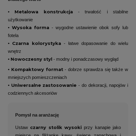
Metalowa konstrukcja
•
- trwałość i stabilne
użytkowanie
Wysoka forma
•
- wygodne ustawienie obok sofy lub
fotela
Czarna kolorystyka
•
- łatwe dopasowanie do wielu
wnętrz
Nowoczesny styl
•
- modny i ponadczasowy wygląd
Kompaktowy format
•
- dobrze sprawdza się także w
mniejszych pomieszczeniach
Uniwersalne zastosowanie
•
- do dekoracji, napojów i
codziennych akcesoriów
Pomysł na aranżację
czarny stolik wysoki
Ustaw
przy kanapie jako
miejsce na filiżankę kawy, świecę zapachową i