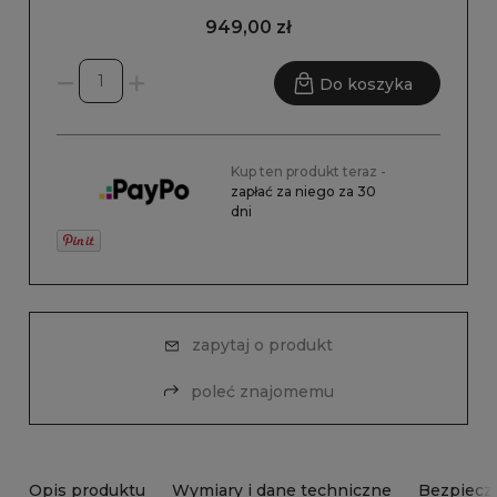
949,00 zł
Do koszyka
Kup ten produkt teraz -
zapłać za niego za 30
dni
zapytaj o produkt
poleć znajomemu
Opis produktu
Wymiary i dane techniczne
Bezpiecz