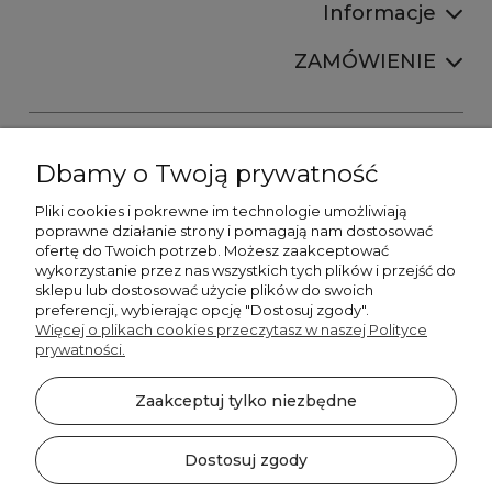
Informacje
ZAMÓWIENIE
Dbamy o Twoją prywatność
Pliki cookies i pokrewne im technologie umożliwiają
+48606673390
poprawne działanie strony i pomagają nam dostosować
sprzedaz@belldecohome.pl
ofertę do Twoich potrzeb. Możesz zaakceptować
wykorzystanie przez nas wszystkich tych plików i przejść do
sklepu lub dostosować użycie plików do swoich
preferencji, wybierając opcję "Dostosuj zgody".
Zapisz się do naszego newslettera i zgarnij 8% rabatu!
Więcej o plikach cookies przeczytasz w naszej Polityce
prywatności.
©2026 Wszelkie Prawa Zastrzeżone | BelldecoHome.pl
zaznacz pola
Zaakceptuj tylko niezbędne
Flex Minimalist by
Ecommercy
Akceptuję regulamin newslettera
Akceptuję politykę prywatności
Dostosuj zgody