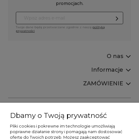
promocjach.
Twoje dane będą przetwarzane zgodnie z naszą
polityką
prywatności
O nas
Informacje
ZAMÓWIENIE
Dbamy o Twoją prywatność
Pliki cookies i pokrewne im technologie umożliwiają
+48606673390
poprawne działanie strony i pomagają nam dostosować
sprzedaz@belldecohome.pl
ofertę do Twoich potrzeb. Możesz zaakceptować