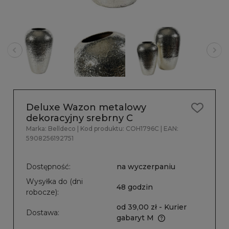
Deluxe Wazon metalowy
dekoracyjny srebrny C
Marka:
Belldeco
| Kod produktu:
COH1796C
| EAN:
5908256192751
Dostępność:
na wyczerpaniu
Wysyłka do (dni
48 godzin
robocze):
od 39,00 zł
- Kurier
Dostawa:
gabaryt M