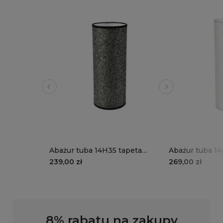
Abażur tuba 14H35 tapeta
Abażur tuba 14
imitacja kamienia
imitacja kamie
239,00 zł
269,00 zł
8% rabatu na zakupy