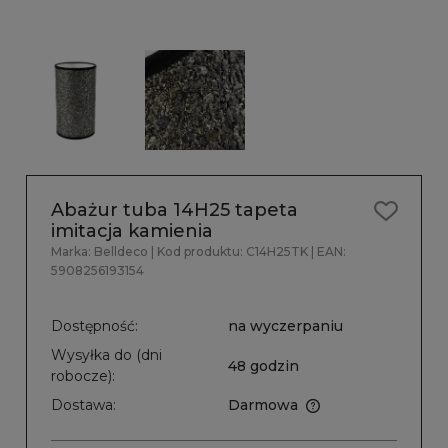
Abażur tuba 14H25 tapeta
imitacja kamienia
Marka:
Belldeco
| Kod produktu:
C14H25TK
| EAN:
5908256193154
Dostępność:
na wyczerpaniu
Wysyłka do (dni
48 godzin
robocze):
Dostawa:
Darmowa