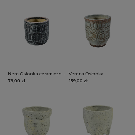
Nero Osłonka ceramiczna,
Verona Osłonka
szkliwiona, ciemna prosta
szkliwiona, postarzana
79,00 zł
159,00 zł
2B