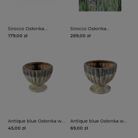
Sirocco Osłonka
Sirocco Osłonka
cementowa pękata B
cementowa pękata A
179,00 zł
269,00 zł
Antique blue Osłonka w
Antique blue Osłonka w
kształcie pucharu, b
kształcie pucharu, a
45,00 zł
69,00 zł