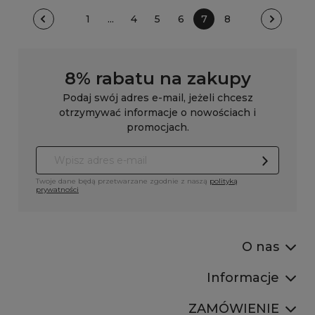
1
...
4
5
6
7
8
8% rabatu na zakupy
Podaj swój adres e-mail, jeżeli chcesz
otrzymywać informacje o nowościach i
promocjach.
Twoje dane będą przetwarzane zgodnie z naszą
polityką
prywatności
O nas
Informacje
ZAMÓWIENIE