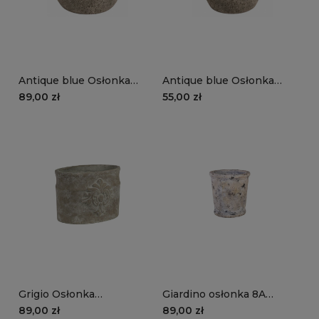
Antique blue Osłonka
Antique blue Osłonka
ceramiczna 1A
ceramiczna 1B
89,00 zł
55,00 zł
Grigio Osłonka
Giardino osłonka 8A
cementowa z dekorem A
(większa)
89,00 zł
89,00 zł