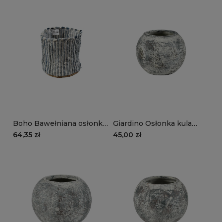
Boho Bawełniana osłonka
Giardino Osłonka kula
na doniczkę niebieska
szara C
64,35 zł
45,00 zł