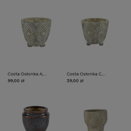
Costa Osłonka A,
Costa Osłonka C,
betonowa osłonka wzór
betonowa osłonka wzór
99,00 zł
39,00 zł