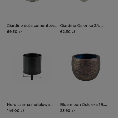
Giardino duża cementowa
Giardino Osłonka 3A,
osłonka na doniczkę w
cementowa pistacjowo
69,30 zł
62,30 zł
kolorze pistacjowo szarym
szara
ze złotymi przetarciami
Nero czarna metalowa
Blue moon Osłonka 1B,
osłonka na roślinę
fioletowa
149,00 zł
25,90 zł
doniczkową