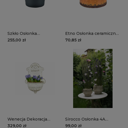
Szkło Osłonka
Etno Osłonka ceramiczna
zieleń/czerń matowa
romby pomarańczowa
255,00 zł
70,85 zł
ciężka duża
prosta
Wenecja Dekoracja
Sirocco Osłonka 4A
ścienna z metalu, osłonka
(większa)
329,00 zł
99,00 zł