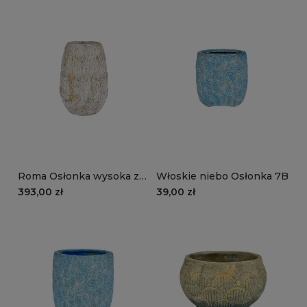
Roma Osłonka wysoka ze
Włoskie niebo Osłonka 7B
złotymi przetarciami 1A
393,00 zł
39,00 zł