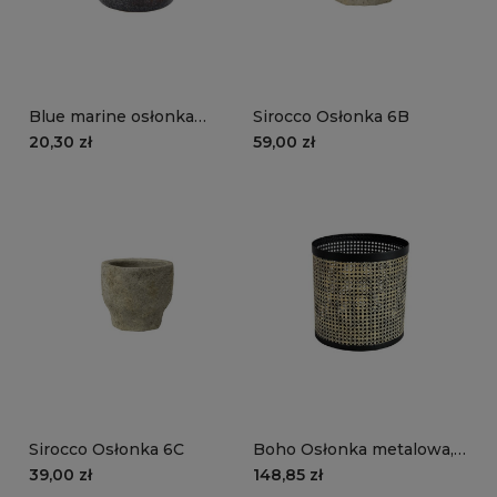
Blue marine osłonka
Sirocco Osłonka 6B
pękata, mała, ceramiczna
20,30 zł
59,00 zł
Sirocco Osłonka 6C
Boho Osłonka metalowa,
plecionka wiedeńska
39,00 zł
148,85 zł