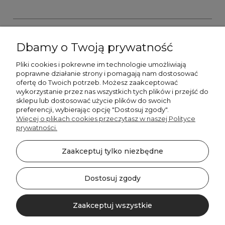
Dbamy o Twoją prywatność
Pliki cookies i pokrewne im technologie umożliwiają
+48606673390
poprawne działanie strony i pomagają nam dostosować
sprzedaz@belldecohome.pl
ofertę do Twoich potrzeb. Możesz zaakceptować
wykorzystanie przez nas wszystkich tych plików i przejść do
sklepu lub dostosować użycie plików do swoich
preferencji, wybierając opcję "Dostosuj zgody".
Zapisz się do naszego newslettera i zgarnij 8% rabatu!
Więcej o plikach cookies przeczytasz w naszej Polityce
prywatności.
©2026 Wszelkie Prawa Zastrzeżone | BelldecoHome.pl
zaznacz pola
Zaakceptuj tylko niezbędne
Flex Minimalist by
Ecommercy
Akceptuję regulamin newslettera
Akceptuję politykę prywatności
Dostosuj zgody
SUBSKRYBUJ!
Zaakceptuj wszystkie
Pokaż pełną wersję strony