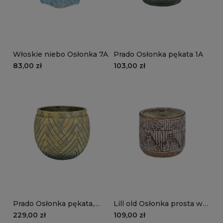
Włoskie niebo Osłonka 7A
Prado Osłonka pękata 1A
83,00 zł
103,00 zł
Prado Osłonka pękata,
Lill old Osłonka prosta w
cementowa A
odcieniach brązu i fioletu
229,00 zł
109,00 zł